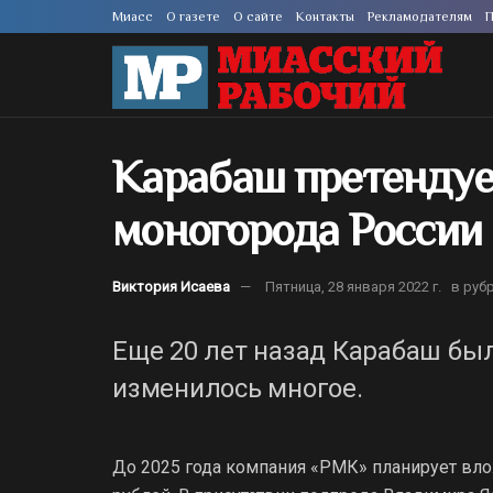
Миасс
О газете
О сайте
Контакты
Рекламодателям
П
Карабаш претендуе
моногорода России
Виктория Исаева
Пятница, 28 января 2022 г.
в руб
Еще 20 лет назад Карабаш был 
изменилось многое.
До 2025 года компания «РМК» планирует вло