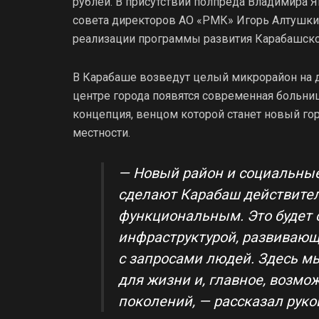
рублей. В присутствии полпреда Владимира 
совета директоров АО «РМК» Игорь Алтушки
реализации программы развития Карабашског
В Карабаше возведут целый микрорайон на д
центре города появятся современная больниц
концепция, венцом которой станет новый гор
местности.
— Новый район и социальные 
сделают Карабаш действите
функциональным. Это будет 
инфраструктурой, развивающи
с запросами людей. Здесь м
для жизни и, главное, возмо
поколений, — рассказал рук