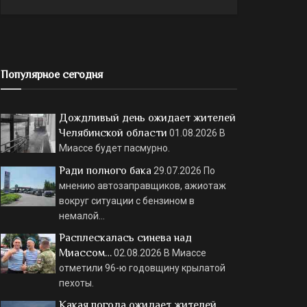
Популярное сегодня
Дождливый день ожидает жителей
Челябинской области
01.08.2026
В
Миассе будет пасмурно.
Ради полного бака
29.07.2026
По
мнению автозаправщиков, ажиотаж
вокруг ситуации с бензином в
немалой…
Расплескалась синева над
Миассом…
02.08.2026
В Миассе
отметили 96-ю годовщину крылатой
пехоты.
Какая погода ожидает жителей