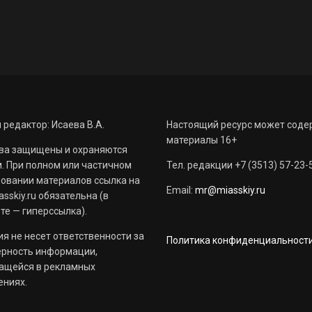
 редактор: Исаева В.А.
Настоящий ресурс может соде
материалы 16+
ва защищены и охраняются
. При полном или частичном
Тел. редакции +7 (3513) 57-23-
овании материалов ссылка на
Email:
mr@miasskiy.ru
sskiy.ru обязательна (в
те — гиперссылка).
я не несет ответственности за
Политика конфиденциальност
ерность информации,
ащейся в рекламных
ениях.