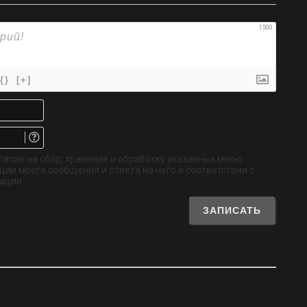
1500
{}
[+]
Имя*
Email.
Не
обязательно
ласие на сбор, хранение и обработку указанных мною
ии моего сообщения и ответа на него в соответствии с
ации.