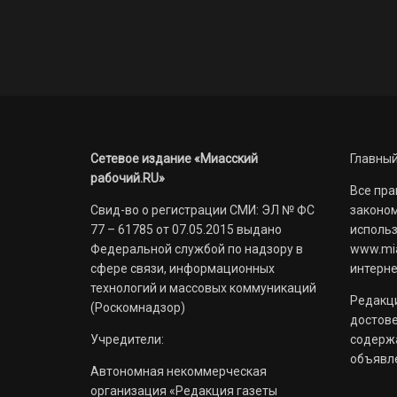
Сетевое издание «Миасский
Главный
рабочий.RU»
Все пра
Свид-во о регистрации СМИ: ЭЛ № ФС
законом
77 – 61785 от 07.05.2015 выдано
использ
Федеральной службой по надзору в
www.mia
сфере связи, информационных
интерне
технологий и массовых коммуникаций
Редакци
(Роскомнадзор)
достов
Учредители:
содерж
объявл
Автономная некоммерческая
организация «Редакция газеты