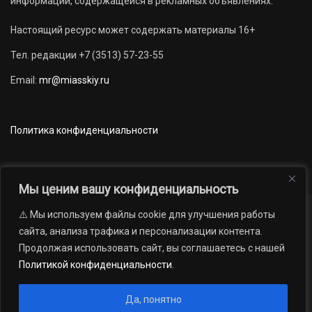
информации, содержащейся в рекламных объявлениях.
Настоящий ресурс может содержать материалы 16+
Тел. редакции +7 (3513) 57-23-55
Email:
mr@miasskiy.ru
Политика конфиденциальности
Мы ценим вашу конфиденциальность
⚠️ Мы используем файлы cookie для улучшения работы
Новости
Наши проекты
Официально
сайта, анализа трафика и персонализации контента.
АРХИВ
16+
Продолжая использовать сайт, вы соглашаетесь с нашей
© 2012 — 2026. Автономная некоммерческая организация «Редакция
Политикой конфиденциальности
.
газеты «Миасский рабочий»; Областное государственное учреждение
«Издательский дом «Губерния». Все права защищены.
Да, понятно
Производство сайта:
Андрей Петрович Попов
, 1988 — 2026