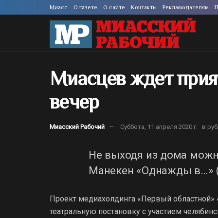
Миасс
О газете
О сайте
Контакты
Рекламодателям
П
Миасцев ждет при
вечер
Миасский Рабочий
Суббота, 11 апреля 2020 г.
в ру
Не выходя из дома можн
Манекен «Однажды в…» (
Проект медиахолдинга «Первый областной» «
театральную постановку с участием челябинс