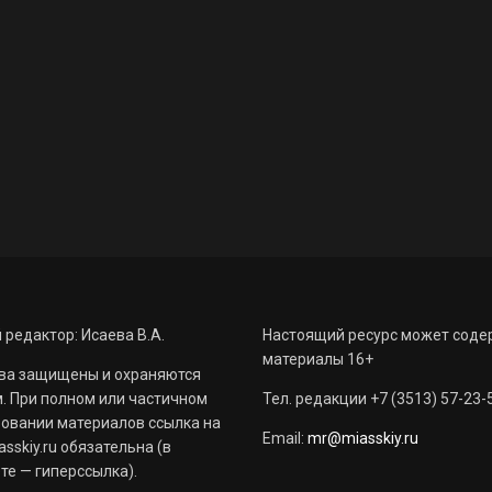
 редактор: Исаева В.А.
Настоящий ресурс может соде
материалы 16+
ва защищены и охраняются
. При полном или частичном
Тел. редакции +7 (3513) 57-23-
овании материалов ссылка на
Email:
mr@miasskiy.ru
sskiy.ru обязательна (в
те — гиперссылка).