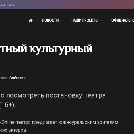
одписка
НОВОСТИ
НАШИ ПРОЕКТЫ
ОФИЦИАЛЬН
ятный культурный
брике
События
о посмотреть постановку Театра
16+).
Online-театр» предлагает южноуральским зрителям
ких актеров.