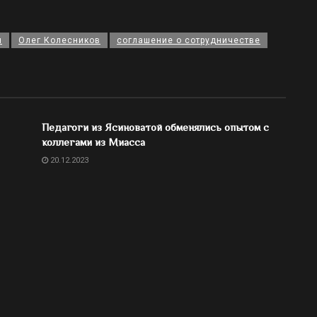
я
Олег Колесников
соглашение о сотрудничестве
Педагоги из Ясиноватой обменялись опытом с
коллегами из Миасса
20.12.2023