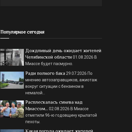
Популярное сегодня
Дождливый день ожидает жителей
Челябинской области
01.08.2026
В
Миассе будет пасмурно.
Ради полного бака
29.07.2026
По
мнению автозаправщиков, ажиотаж
вокруг ситуации с бензином в
немалой…
Расплескалась синева над
Миассом…
02.08.2026
В Миассе
отметили 96-ю годовщину крылатой
пехоты.
Какая погода ожидает жителей