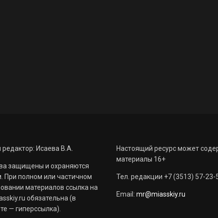
 редактор: Исаева В.А.
Настоящий ресурс может соде
материалы 16+
ва защищены и охраняются
. При полном или частичном
Тел. редакции +7 (3513) 57-23-
овании материалов ссылка на
Email:
mr@miasskiy.ru
sskiy.ru обязательна (в
те — гиперссылка).