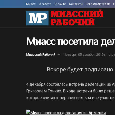
Миасс
О газете
О сайте
Контакты
Рекламодателям
П
Миасс посетила де
Миасский Рабочий
Четверг, 05 декабря 2019 г.
в р
Вскоре будет подписано
4 декабря состоялась встреча делегации из 
Григорием Тонких. В ходе встречи было реше
которое считают перспективным все участни