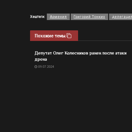
Хештеги:
Армения
Григорий Тонких
делегаци
Похожие темы
Депутат Олег Колесников ранен после атаки
дрона
09.07.2024