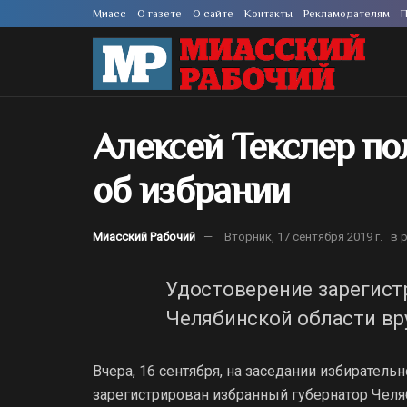
Миасс
О газете
О сайте
Контакты
Рекламодателям
П
Алексей Текслер п
об избрании
Миасский Рабочий
Вторник, 17 сентября 2019 г.
в 
Удостоверение зарегист
Челябинской области вр
Вчера, 16 сентября, на заседании избирател
зарегистрирован избранный губернатор Челя