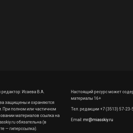
 редактор: Исаева В.А.
Настоящий ресурс может соде
материалы 16+
ва защищены и охраняются
. При полном или частичном
Тел. редакции +7 (3513) 57-23-
овании материалов ссылка на
Email:
mr@miasskiy.ru
sskiy.ru обязательна (в
те — гиперссылка).