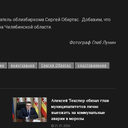
тель облизбиркома Сергей Обертас. Добавим, что
ра Челябинской области.
Фотограф Глеб Лунин
ие
инаугурация
Сергей Обертас
удостоверение
Алексей Текслер обязал глав
муниципалитетов лично
выезжать на коммунальные
аварии в морозы
21.01.2026