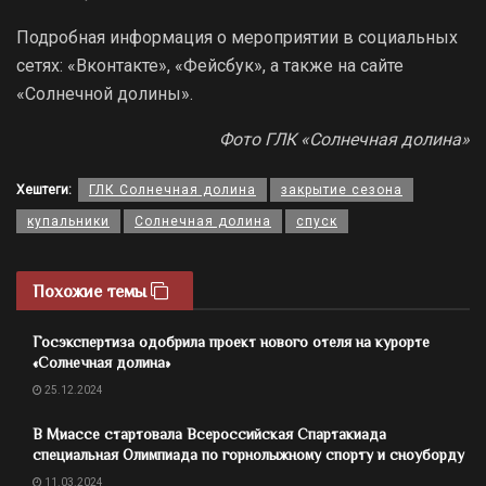
Подробная информация о мероприятии в социальных
сетях: «Вконтакте», «Фейсбук», а также на сайте
«Солнечной долины».
Фото ГЛК «Солнечная долина»
Хештеги:
ГЛК Солнечная долина
закрытие сезона
купальники
Солнечная долина
спуск
Похожие темы
Госэкспертиза одобрила проект нового отеля на курорте
«Солнечная долина»
25.12.2024
В Миассе стартовала Всероссийская Спартакиада
специальная Олимпиада по горнолыжному спорту и сноуборду
11.03.2024