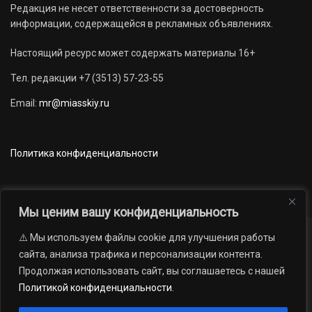
Редакция не несет ответственности за достоверность
информации, содержащейся в рекламных объявлениях.
Настоящий ресурс может содержать материалы 16+
Тел. редакции +7 (3513) 57-23-55
Email:
mr@miasskiy.ru
Политика конфиденциальности
Мы ценим вашу конфиденциальность
⚠️ Мы используем файлы cookie для улучшения работы
Новости
Наши проекты
Официально
сайта, анализа трафика и персонализации контента.
АРХИВ
16+
Продолжая использовать сайт, вы соглашаетесь с нашей
© 2012 — 2026. Автономная некоммерческая организация «Редакция
Политикой конфиденциальности
.
газеты «Миасский рабочий»; Областное государственное учреждение
«Издательский дом «Губерния». Все права защищены.