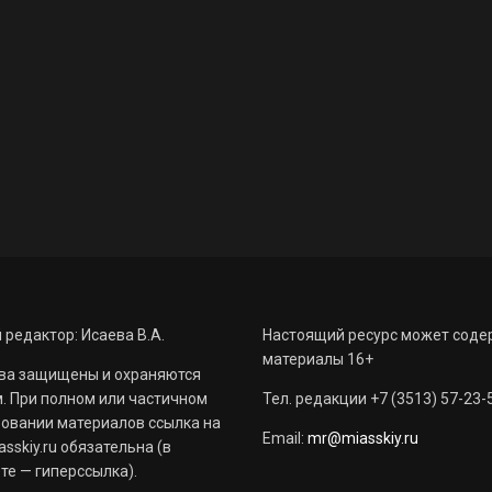
 редактор: Исаева В.А.
Настоящий ресурс может соде
материалы 16+
ва защищены и охраняются
. При полном или частичном
Тел. редакции +7 (3513) 57-23-
овании материалов ссылка на
Email:
mr@miasskiy.ru
sskiy.ru обязательна (в
те — гиперссылка).