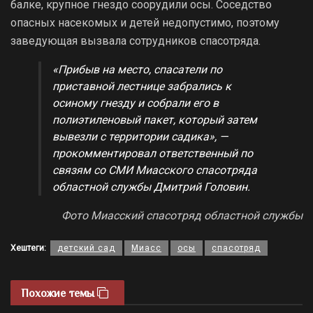
балке, крупное гнездо соорудили осы. Соседство
опасных насекомых и детей недопустимо, поэтому
заведующая вызвала сотрудников спасотряда.
«Прибыв на место, спасатели по
приставной лестнице забрались к
осиному гнезду и собрали его в
полиэтиленовый пакет, который затем
вывезли с территории садика», —
прокомментировал ответственный по
связям со СМИ Миасского спасотряда
областной службы Дмитрий Головин.
Фото Миасский спасотряд областной службы
Хештеги:
детский сад
Миасс
осы
спасотряд
Похожие темы