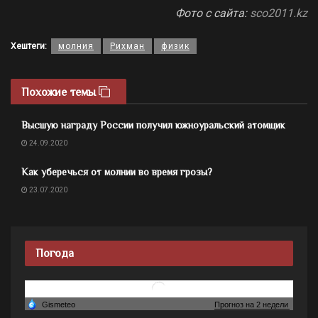
Фото с сайта:
sco2011.kz
Хештеги:
молния
Рихман
физик
Похожие темы
Высшую награду России получил южноуральский атомщик
24.09.2020
Как уберечься от молнии во время грозы?
23.07.2020
Погода