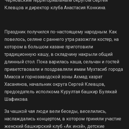
Черновским территориальным округом Сергей
Клевцов и директор клуба Анастасия Конкина.
Праздник получился по-настоящему народным. Как
повелось, селяне с раннего утра разожгли костер, на
котором в большом казане приготовили
традиционную кашу, в складчину накрыли общий
длинный стол. Пока варилась каша, сельчан и гостей
приветствовали и поздравляли имам Мухтасиб города
Миасса и горнозаводской зоны Ахмад хазрат
Хасанянов, начальник округа Сергей Клевцов,
председатель исполкома Курултая башкир Булякай
Шафикова.
За чашкой чая люди вели беседы, веселились,
наслаждались концертом, в котором приняли участие
женский башкирский клуб «Ак инэй», детские