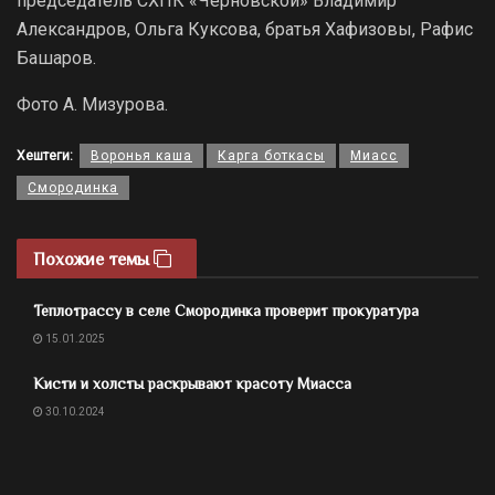
председатель СХПК «Черновской» Владимир
Александров, Ольга Куксова, братья Хафизовы, Рафис
Башаров.
Фото А. Мизурова.
Хештеги:
Воронья каша
Карга боткасы
Миасс
Смородинка
Похожие темы
Теплотрассу в селе Смородинка проверит прокуратура
15.01.2025
Кисти и холсты раскрывают красоту Миасса
30.10.2024