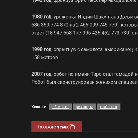
1942 год
: француз Эрик Несслер находился в 
1980 год
: уроженка Индии Шакунтала Деви в
686 369 774 870 на 2 465 099 745 779), кот
ответ (18 947 668 177 995 426 462 773 730) он
1998 год
: спрыгнув с самолета, американец 
158 метров.
2007 год
: робот по имени Тиро стал тамадой
Робот был сконструирован женихом специал
Хештеги:
18 июня
рекорды
события
Похожие темы