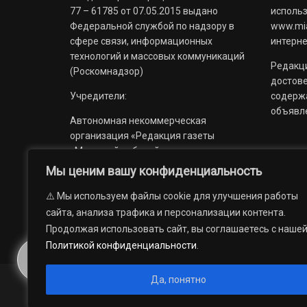
77 – 61785 от 07.05.2015 выдано
использ
Федеральной службой по надзору в
www.mia
сфере связи, информационных
интерне
технологий и массовых коммуникаций
Редакци
(Роскомнадзор)
достов
Учредители:
содерж
объявл
Автономная некоммерческая
организация «Редакция газеты
«Миасский рабочий»;
Мы ценим вашу конфиденциальность
Областное государственное
учреждение «Издательский дом
⚠️ Мы используем файлы cookie для улучшения работы
«Губерния».
сайта, анализа трафика и персонализации контента.
Продолжая использовать сайт, вы соглашаетесь с наше
Политикой конфиденциальности
.
Да, понятно
© 2012 — 2026. Автономная некоммерческая организация 
государственное учреждение «Издательский дом «Губерни