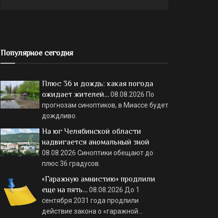
Популярное сегодня
Плюс 36 и дождь: какая погода
ожидает жителей…
08.08.2026
По
прогнозам синоптиков, в Миассе будет
дождливо.
На юг Челябинской области
надвигается аномальный зной
08.08.2026
Синоптики обещают до
плюс 36 градусов.
«Гаражную амнистию» продлили
еще на пять…
08.08.2026
До 1
сентября 2031 года продлили
действие закона о «гаражной…