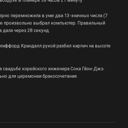
воздухе в планере 38 часов 21 минуту.
ерно перемножила в уме два 13-значных числа (7
орые произвольно выбрал компьютер. Правильный
а дала через 28 секунд.
Клиффорд Крандалл рукой разбил кирпич на высоте
 на свадьбе корейского инженера Сока Гйон-Джэ.
ьно для церемонии бракосочетания.