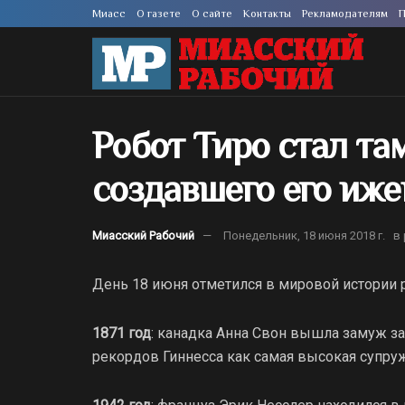
Миасс
О газете
О сайте
Контакты
Рекламодателям
П
Робот Тиро стал та
создавшего его иж
Миасский Рабочий
Понедельник, 18 июня 2018 г.
в
День 18 июня отметился в мировой истории 
1871 год
: канадка Анна Свон вышла замуж за
рекордов Гиннесса как самая высокая супруже