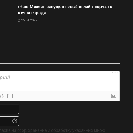
«Наш Миасс»: запущен новый онлайн-портал о
жизни города
26.04.2022
1500
{}
[+]
Имя*
Email.
Не
обязательно
ласие на сбор, хранение и обработку указанных мною