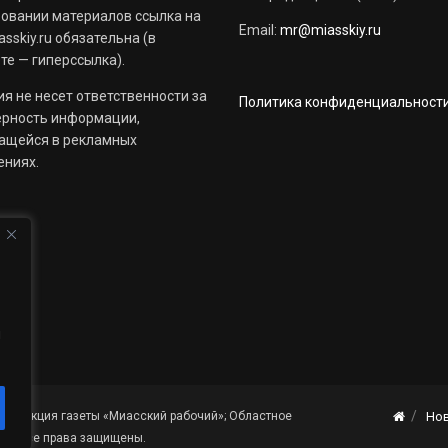
овании материалов ссылка на
Email:
mr@miasskiy.ru
sskiy.ru обязательна (в
те — гиперссылка).
я не несет ответственности за
Политика конфиденциальност
ерность информации,
ащейся в рекламных
ениях.
й
«Редакция газеты «Миасский рабочий»; Областное
Но
я». Все права защищены.