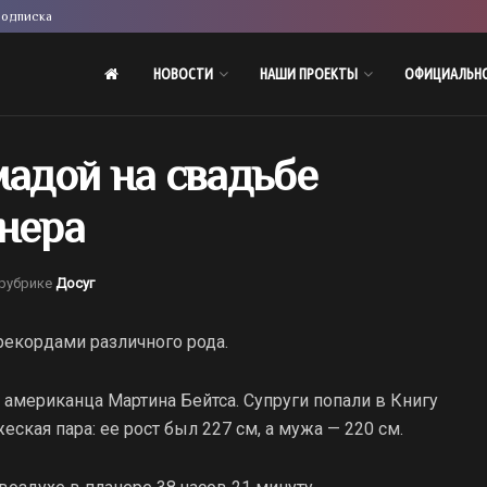
одписка
НОВОСТИ
НАШИ ПРОЕКТЫ
ОФИЦИАЛЬН
мадой на свадьбе
енера
 рубрике
Досуг
рекордами различного рода.
 американца Мартина Бейтса. Супруги попали в Книгу
ская пара: ее рост был 227 см, а мужа — 220 см.