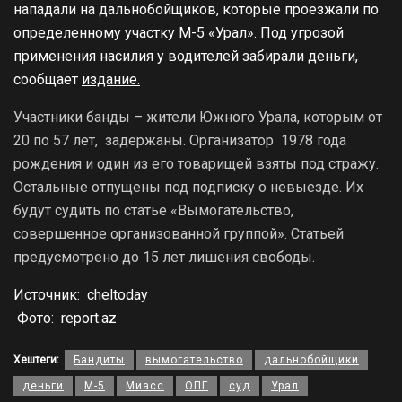
нападали на дальнобойщиков, которые проезжали по
определенному участку М-5 «Урал». Под угрозой
применения насилия у водителей забирали деньги,
сообщает
издание.
Участники банды – жители Южного Урала, которым от
20 по 57 лет, задержаны. Организатор 1978 года
рождения и один из его товарищей взяты под стражу.
Остальные отпущены под подписку о невыезде. Их
будут судить по статье «Вымогательство,
совершенное организованной группой». Статьей
предусмотрено до 15 лет лишения свободы.
Источник:
cheltoday
Фото: report.az
Хештеги:
Бандиты
вымогательство
дальнобойщики
деньги
М-5
Миасс
ОПГ
суд
Урал