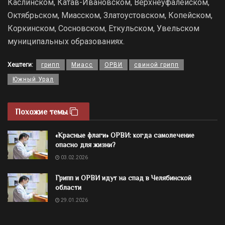
Каслинском, Катав-Ивановском, Верхнеуфалейском,
Октябрьском, Миасском, Златоустовском, Копейском,
Коркинском, Сосновском, Еткульском, Увельском
муниципальных образованиях.
Хештеги:
грипп
Миасс
ОРВИ
свиной грипп
Южный Урал
Похожие темы
«Красные флаги» ОРВИ: когда самолечение
опасно для жизни?
03.02.2026
Грипп и ОРВИ идут на спад в Челябинской
области
29.01.2026