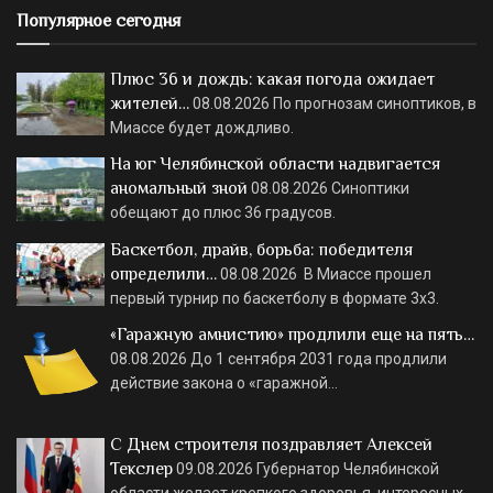
Популярное сегодня
Плюс 36 и дождь: какая погода ожидает
жителей…
08.08.2026
По прогнозам синоптиков, в
Миассе будет дождливо.
На юг Челябинской области надвигается
аномальный зной
08.08.2026
Синоптики
обещают до плюс 36 градусов.
Баскетбол, драйв, борьба: победителя
определили…
08.08.2026
В Миассе прошел
первый турнир по баскетболу в формате 3х3.
«Гаражную амнистию» продлили еще на пять…
08.08.2026
До 1 сентября 2031 года продлили
действие закона о «гаражной…
С Днем строителя поздравляет Алексей
Текслер
09.08.2026
Губернатор Челябинской
области желает крепкого здоровья, интересных