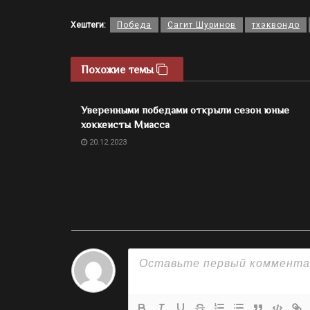
Хештеги:
Победа
Сагит Шуринов
тхэквондо
Похожие темы
Уверенными победами открыли сезон юные
хоккеисты Миасса
20.12.2023