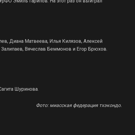
УрФО Эмиль Гарипов. На этот раз он выиграл
ев, Диана Матвеева, Илья Килязов, Алексей
р Залипаев, Вячеслав Беммонов и Егор Брюхов.
Сагита Шуринова.
Фото: миасская федерация тхэкондо.