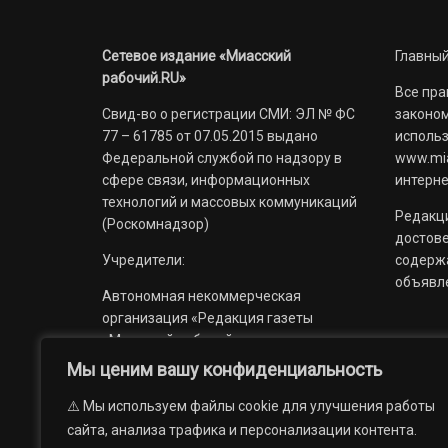
Сетевое издание «Миасский
Главный
рабочий.RU»
Все пра
Свид-во о регистрации СМИ: ЭЛ № ФС
законом
77 – 61785 от 07.05.2015 выдано
использ
Федеральной службой по надзору в
www.mia
сфере связи, информационных
интерне
технологий и массовых коммуникаций
Редакци
(Роскомнадзор)
достов
Учредители:
содерж
объявл
Автономная некоммерческая
организация «Редакция газеты
«Миасский рабочий»;
Мы ценим вашу конфиденциальность
Областное государственное
учреждение «Издательский дом
⚠️ Мы используем файлы cookie для улучшения работы
«Губерния».
сайта, анализа трафика и персонализации контента.