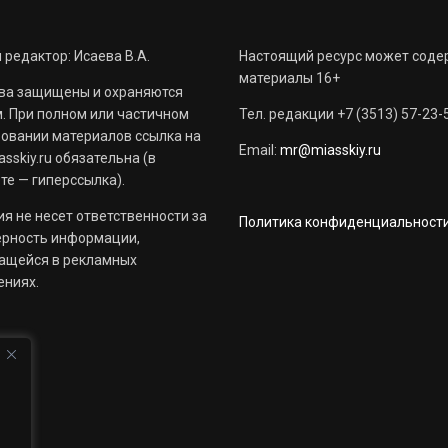
 редактор: Исаева В.А.
Настоящий ресурс может соде
материалы 16+
ва защищены и охраняются
. При полном или частичном
Тел. редакции +7 (3513) 57-23-
овании материалов ссылка на
Email:
mr@miasskiy.ru
sskiy.ru обязательна (в
те — гиперссылка).
я не несет ответственности за
Политика конфиденциальност
ерность информации,
ащейся в рекламных
ениях.