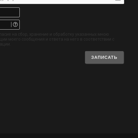
Имя*
Email.
Не
обязательно
ласие на сбор, хранение и обработку указанных мною
ии моего сообщения и ответа на него в соответствии с
ации.