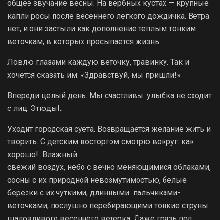
общее звучание весны. На вербных кустах — крупные
капли росы после весеннего легкого дождичка. Ветра
нет, и они застыли как дополнение теплым тонким
веточкам, в которых просыпается жизнь.
Ловлю глазами каждую веточку, травинку. Так и
хочется сказать им: «Здравствуй, мы пришли!»
Впереди целый день. Мы счастливы: улыбка не сходит
с лиц. Этюды!..
Уходит городская суета. Возвращается желание жить и
творить. С детским восторгом смотрю вокруг: как
хорошо! Влажный
свежий воздух, небо с вечно меняющимися облаками,
сосны с их природной невозмутимостью, белые
березки с их чуткими, длинными пальчиками­-
веточками, послушно перебирающими тонкие струны
шаловливого весеннего ветерка. Даже грязь под