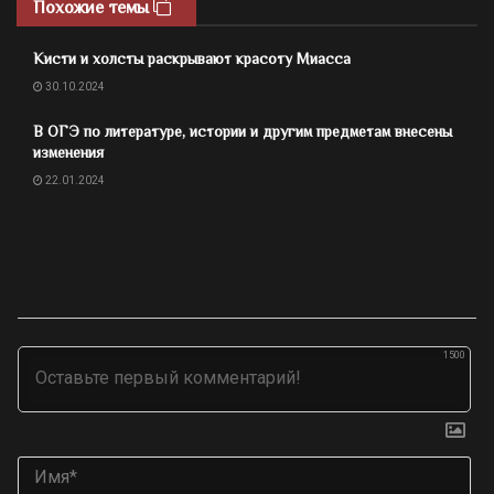
Похожие темы
Кисти и холсты раскрывают красоту Миасса
30.10.2024
В ОГЭ по литературе, истории и другим предметам внесены
изменения
22.01.2024
1500
Им