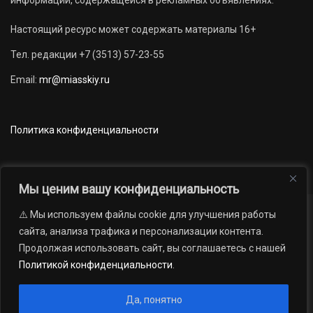
Настоящий ресурс может содержать материалы 16+
Тел. редакции +7 (3513) 57-23-55
Email:
mr@miasskiy.ru
Политика конфиденциальности
Мы ценим вашу конфиденциальность
⚠️ Мы используем файлы cookie для улучшения работы
Новости
Наши проекты
Официально
сайта, анализа трафика и персонализации контента.
АРХИВ
16+
Продолжая использовать сайт, вы соглашаетесь с нашей
© 2012 — 2026. Автономная некоммерческая организация «Редакция
Политикой конфиденциальности
.
газеты «Миасский рабочий»; Областное государственное учреждение
«Издательский дом «Губерния». Все права защищены.
Да, понятно
Производство сайта:
Андрей Петрович Попов
, 1988 — 2026