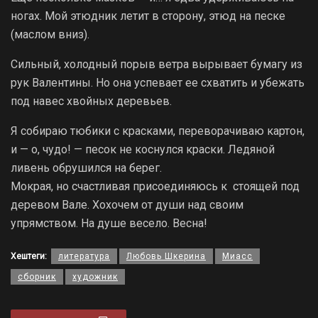
ногах. Мой этюдник летит в сторону, этюд на песке
(маслом вниз).
Сильный, холодный порыв ветра вырывает бумагу из
рук Валентины. Но она успевает ее схватить и убежать
под навес хвойных деревьев.
Я собираю тюбики с красками, переворачиваю картон,
и — о, чудо! — песок не коснулся краски. Ледяной
ливень обрушился на берег.
Мокрая, но счастливая присоединяюсь к стоящей под
деревом Вале. Хохочем от души над своим
упрямством. На душе весело. Весна!
Хештеги:
литература
Любовь Шкерина
Миасс
сборник
художник