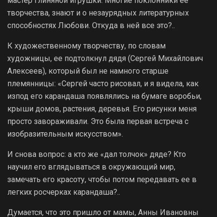
мастер глиняной игрушки. Многие поклонники ее
творчества, знают и о незаурядных литературных
способностях Любови. Откуда в ней все это?..
К художественному творчеству, по словам
художницы, ее подтолкнул дядя (Сергей Михайлович
Алексеев), который был не намного старше
племянницы: «Сергей часто рисовал, и я видела, как
из­под его карандаша появлялись на бумаге воробьи,
крыши домов, растения, деревья. Его рисунки меня
просто завораживали. Это была первая встреча с
изобразительным искусством».
И снова вопрос: а кто же «дал толчок» дяде? Кто
научил его вглядываться в окружающий мир,
замечать его красоту, чтобы потом передавать ее в
легких росчерках карандаша?..
Думается, что это пришло от мамы, Анны Ивановны