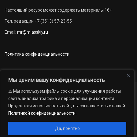
Настоящий ресурс может содержать материалы 16+
Тел. редакции +7 (3513) 57-23-55
Email:
mr@miasskiy.ru
Политика конфиденциальности
Мы ценим вашу конфиденциальность
⚠️ Мы используем файлы cookie для улучшения работы
Новости
Наши проекты
Официально
сайта, анализа трафика и персонализации контента.
АРХИВ
16+
Продолжая использовать сайт, вы соглашаетесь с нашей
© 2012 — 2026. Автономная некоммерческая организация «Редакция
Политикой конфиденциальности
.
газеты «Миасский рабочий»; Областное государственное учреждение
«Издательский дом «Губерния». Все права защищены.
Да, понятно
Производство сайта:
Андрей Петрович Попов
, 1988 — 2026