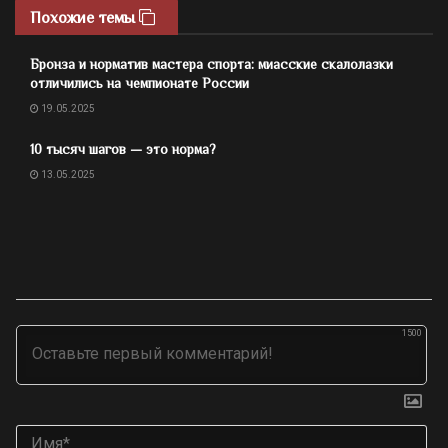
Похожие темы
Бронза и норматив мастера спорта: миасские скалолазки
отличились на чемпионате России
19.05.2025
10 тысяч шагов — это норма?
13.05.2025
1500
Им