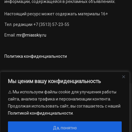
информации, содержащейся в рекламных объявлениях.
Настоящий ресурс может содержать материалы 16+
Тел. редакции +7 (3513) 57-23-55
Email:
mr@miasskiy.ru
Политика конфиденциальности
Мы ценим вашу конфиденциальность
⚠️ Мы используем файлы cookie для улучшения работы
Новости
Наши проекты
Официально
сайта, анализа трафика и персонализации контента.
АРХИВ
16+
Продолжая использовать сайт, вы соглашаетесь с нашей
© 2012 — 2026. Автономная некоммерческая организация «Редакция
Политикой конфиденциальности
.
газеты «Миасский рабочий»; Областное государственное учреждение
«Издательский дом «Губерния». Все права защищены.
Да, понятно
Производство сайта:
Андрей Петрович Попов
, 1988 — 2026