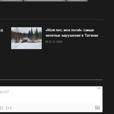
ед
«Мой лес, мои лоси!»: самые
нелепые нарушения в Таганае
05.01.2026
1500
{}
[+]