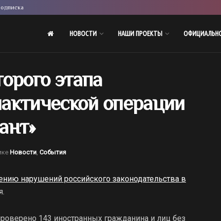
одписка
НОВОСТИ
НАШИ ПРОЕКТЫ
ОФИЦИАЛЬН
орого этапа
актической операции
ант»
ике
Новости
,
События
ению нарушений российского законодательства в
я.
роверено 143 иностранных гражданина и лиц без