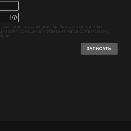
Имя*
Email.
Не
обязательно
ласие на сбор, хранение и обработку указанных мною
ии моего сообщения и ответа на него в соответствии с
ации.