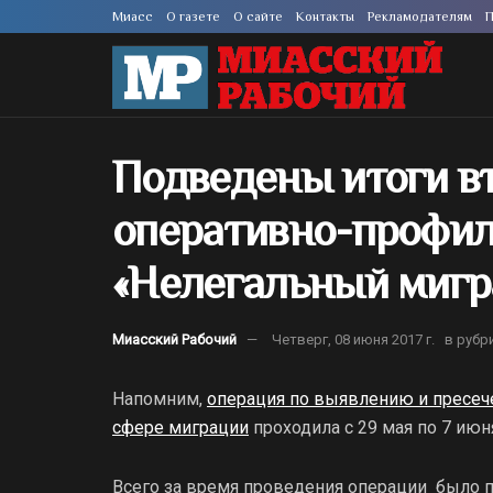
Миасс
О газете
О сайте
Контакты
Рекламодателям
П
Подведены итоги вт
оперативно-профил
«Нелегальный мигр
Миасский Рабочий
Четверг, 08 июня 2017 г.
в рубр
Напомним,
операция по выявлению и пресеч
сфере миграции
проходила с 29 мая по 7 июн
Всего за время проведения операции было п