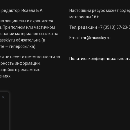
 редактор: Исаева В.А.
Настоящий ресурс может соде
материалы 16+
ва защищены и охраняются
. При полном или частичном
Тел. редакции +7 (3513) 57-23-
овании материалов ссылка на
Email:
mr@miasskiy.ru
sskiy.ru обязательна (в
те — гиперссылка).
я не несет ответственности за
Политика конфиденциальност
ерность информации,
ащейся в рекламных
ениях.
й