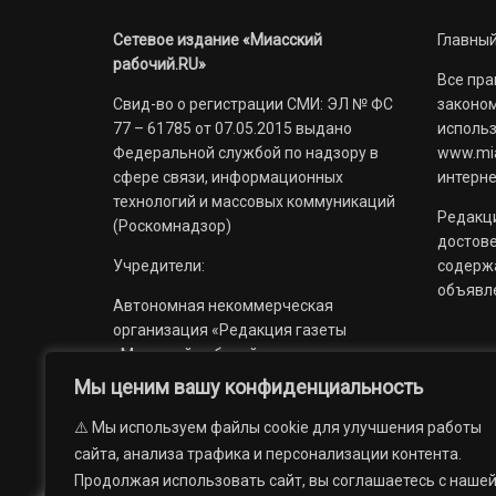
Сетевое издание «Миасский
Главный
рабочий.RU»
Все пра
Свид-во о регистрации СМИ: ЭЛ № ФС
законом
77 – 61785 от 07.05.2015 выдано
использ
Федеральной службой по надзору в
www.mia
сфере связи, информационных
интерне
технологий и массовых коммуникаций
Редакци
(Роскомнадзор)
достов
Учредители:
содерж
объявл
Автономная некоммерческая
организация «Редакция газеты
«Миасский рабочий»;
Мы ценим вашу конфиденциальность
Областное государственное
учреждение «Издательский дом
⚠️ Мы используем файлы cookie для улучшения работы
«Губерния».
сайта, анализа трафика и персонализации контента.
Продолжая использовать сайт, вы соглашаетесь с наше