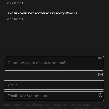
25.12.2024
Кисти и холсты раскрывают красоту Миасса
30.10.2024
1500
Им
Ema
Не
об
Нажимая кнопку «Записать», я даю согласие на сбор,
хранение и обработку указанных мною персональных данных