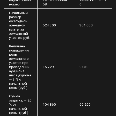
номер
58
6
Начальный
размер
ежегодной
арендной
524 300
301 000
платы за
земельный
участок, руб.
Величина
повышения
цены
земельного
участка при
проведении
15 729
9 030
аукциона —
шаг аукциона
— 3 % от
начальной
цены (руб.)
Сумма
задатка, — 20
% от
104 860
60 200
начальной
цены (руб.)