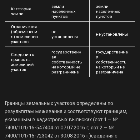
земли
земли
Категория
населенных
населенных
земли
пунктов
пунктов
Ограничения
(обременени
не
не установлены
я) земельных
установлены
участков
государственн
государственна
Сведения о
ая
я
правах на
собственность
собственность
земельный
на который не
на который не
участок
разграничена
разграничена
Границы земельных участков определены по
результатам межевания и соответствуют границам,
указанным в кадастровых выписках (лот 1 — №
7400/101/16-547404 от 07.07.2016 г; лот 2 — №
7400/101/16-723042 от 30.08.2016 г.)сведения о