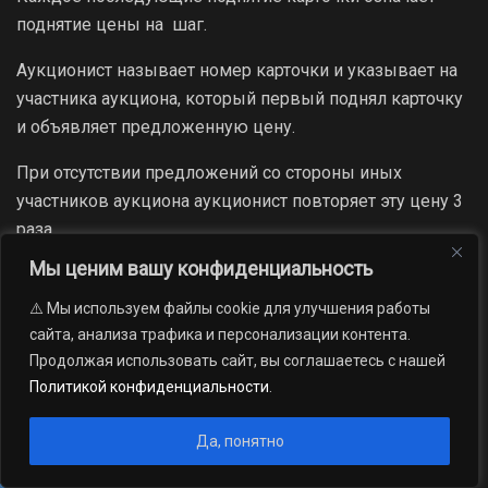
поднятие цены на шаг.
Аукционист называет номер карточки и указывает на
участника аукциона, который первый поднял карточку
и объявляет предложенную цену.
При отсутствии предложений со стороны иных
участников аукциона аукционист повторяет эту цену 3
раза.
Мы ценим вашу конфиденциальность
Если до третьего повторения заявленной цены ни
один из участников аукциона не поднял карточку и не
⚠️ Мы используем файлы cookie для улучшения работы
заявил последующую цену, аукцион завершается.
сайта, анализа трафика и персонализации контента.
Продолжая использовать сайт, вы соглашаетесь с нашей
Победителем аукциона признается участником
Политикой конфиденциальности
.
аукциона номер карточки которого и заявленная им
цена были названы последними.
Да, понятно