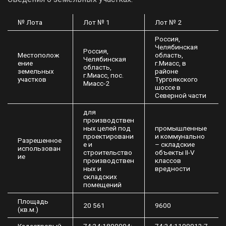
№ Лота
Лот № 1
Лот № 2
Россия,
Челябинская
Россия,
Местополож
область,
Челябинская
ение
г.Миасс, в
область,
земельных
районе
г.Миасс, пос.
участков
Тургоякского
Миасс-2
шоссе в
Северной части
для
производствен
ных целей под
промышленные
проектировани
и коммунально
Разрешенное
е и
– складские
использован
строительство
объекты II-V
ие
производствен
классов
ных и
вредности
складских
помещений
Площадь
20 561
9600
(кв.м.)
Кадастровый
74:34:1800004:
74:34:1100013:7