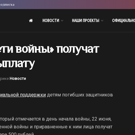
одписка
НОВОСТИ
НАШИ ПРОЕКТЫ
ОФИЦИАЛЬН
ти войны» получат
ыплату
брике
Новости
иальной поддержки
детям погибших защитников
орый отмечается в день начала войны, 22 июня,
енной войны и приравненные к ним лица получат
ре 500 рублей.