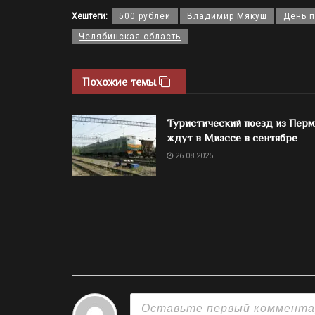
Хештеги:
500 рублей
Владимир Мякуш
День п
Челябинская область
Похожие темы
Туристический поезд из Перм
ждут в Миассе в сентябре
26.08.2025