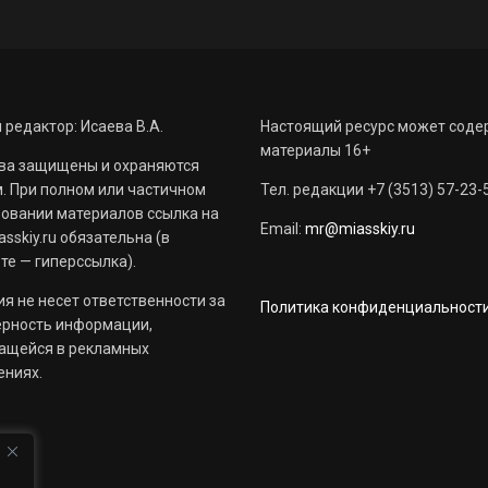
 редактор: Исаева В.А.
Настоящий ресурс может соде
материалы 16+
ва защищены и охраняются
. При полном или частичном
Тел. редакции +7 (3513) 57-23-
овании материалов ссылка на
Email:
mr@miasskiy.ru
sskiy.ru обязательна (в
те — гиперссылка).
я не несет ответственности за
Политика конфиденциальност
ерность информации,
ащейся в рекламных
ениях.