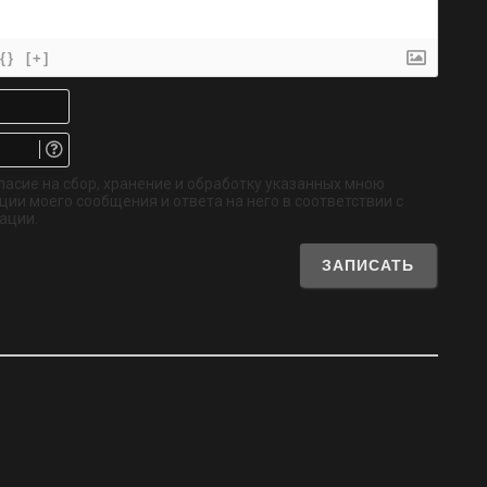
{}
[+]
Имя*
Email.
Не
обязательно
ласие на сбор, хранение и обработку указанных мною
ии моего сообщения и ответа на него в соответствии с
ации.