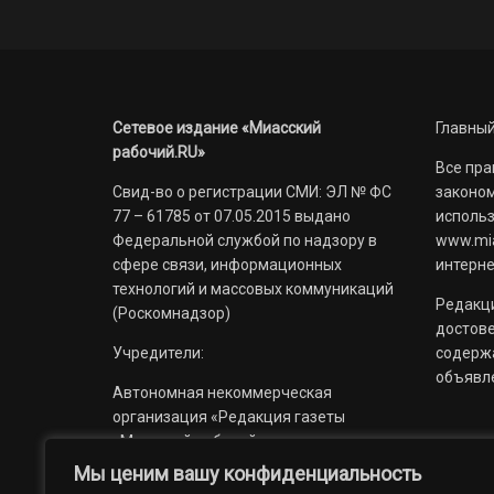
Сетевое издание «Миасский
Главный
рабочий.RU»
Все пра
Свид-во о регистрации СМИ: ЭЛ № ФС
законом
77 – 61785 от 07.05.2015 выдано
использ
Федеральной службой по надзору в
www.mia
сфере связи, информационных
интерне
технологий и массовых коммуникаций
Редакци
(Роскомнадзор)
достов
Учредители:
содерж
объявл
Автономная некоммерческая
организация «Редакция газеты
«Миасский рабочий»;
Мы ценим вашу конфиденциальность
Областное государственное