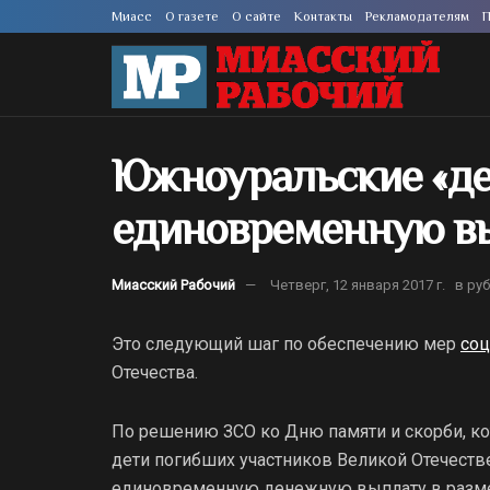
Миасс
О газете
О сайте
Контакты
Рекламодателям
П
Южноуральские «де
единовременную в
Миасский Рабочий
Четверг, 12 января 2017 г.
в ру
Это следующий шаг по обеспечению мер
соц
Отечества.
По решению ЗСО ко Дню памяти и скорби, кот
дети погибших участников Великой Отечеств
единовременную денежную выплату в разме