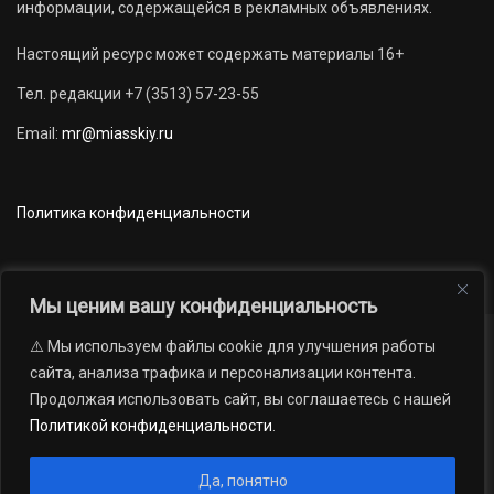
информации, содержащейся в рекламных объявлениях.
Настоящий ресурс может содержать материалы 16+
Тел. редакции +7 (3513) 57-23-55
Email:
mr@miasskiy.ru
Политика конфиденциальности
Мы ценим вашу конфиденциальность
⚠️ Мы используем файлы cookie для улучшения работы
Новости
Наши проекты
Официально
сайта, анализа трафика и персонализации контента.
АРХИВ
16+
Продолжая использовать сайт, вы соглашаетесь с нашей
© 2012 — 2026. Автономная некоммерческая организация «Редакция
Политикой конфиденциальности
.
газеты «Миасский рабочий»; Областное государственное учреждение
«Издательский дом «Губерния». Все права защищены.
Да, понятно
Производство сайта:
Андрей Петрович Попов
, 1988 — 2026