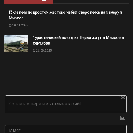
13-летний подросток жестоко избил сверстника на камеру в
Миассе
10.11.2025
Туристический поезд из Перми ждут в Миассе в
сентябре
26.08.2025
1500
Им