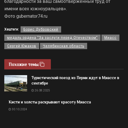
благодарности за ваш самоотверженный труд от
имени всех южноуральцев».
Фото gubernator74.ru
Хештеги:
Борис Дубровский
медаль ордена "За заслуги перед Отечеством"
Миасс
Сергей Южаков
Челябинская область
Похожие темы
Туристический поезд из Перми ждут в Миассе в
сентябре
26.08.2025
Кисти и холсты раскрывают красоту Миасса
30.10.2024