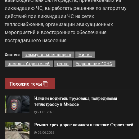
взаимодействия сил и средств, привлекаемых на
ликвидацию ЧС, выработать решения по алгоритму
действий при ликвидации ЧС на сетях
теплоснабжения, организации эвакуационных
мероприятий и всестороннего обеспечения
пострадавшего населения.
Хештеги:
коммунальная авария
Миасс
поселок Строителей
тепло
Управление ГОЧС
Похожие темы
Найден водитель грузовика, повредивший
теплотрассу в Миассе
21.01.2026
Ремонт трех дорог начался в поселке Строителей
06.06.2025