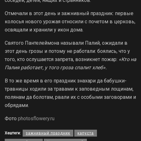
соседей, детей, нищих и странников.
Отмечали в этот день и зажнивный праздник: первые
колосья нового урожая относили с почетом в церковь,
освящали и хранили у икон дома.
Святого Пантелеймона называли Палий, ожидали в
этот день грозы и потому не работали: боялись, что у
того, кто ослушается запрета, возникнет пожар:
«Кто на
Палия работает, у того гроза спалит хлеб».
В то же время в его праздник знахари да бабушки-
травницы ходили за травами к заповедным лощинам,
полянам да болотам, рвали их с особыми заговорами и
обрядами.
Фото
photosflowery.ru
Хештеги:
зажнивный праздник
капуста