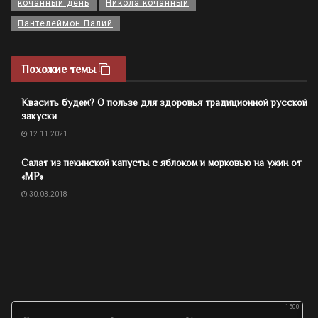
кочанный день
Никола кочанный
Пантелеймон Палий
Похожие темы
Квасить будем? О пользе для здоровья традиционной русской
закуски
12.11.2021
Салат из пекинской капусты с яблоком и морковью на ужин от
«МР»
30.03.2018
1500