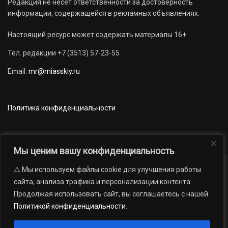
Редакция не несет ответственности за достоверность
информации, содержащейся в рекламных объявлениях.
Настоящий ресурс может содержать материалы 16+
Тел. редакции +7 (3513) 57-23-55
Email:
mr@miasskiy.ru
Политика конфиденциальности
Мы ценим вашу конфиденциальность
⚠️ Мы используем файлы cookie для улучшения работы
Новости
Наши проекты
Официально
сайта, анализа трафика и персонализации контента.
АРХИВ
16+
Продолжая использовать сайт, вы соглашаетесь с нашей
© 2012 — 2026. Автономная некоммерческая организация «Редакция
Политикой конфиденциальности
.
газеты «Миасский рабочий»; Областное государственное учреждение
«Издательский дом «Губерния». Все права защищены.