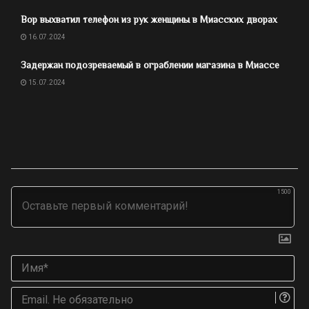
Вор выхватил телефон из рук женщины в Миасских дворах
16.07.2024
Задержан подозреваемый в ограблении магазина в Миассе
15.07.2024
1500
Им
Ema
Не