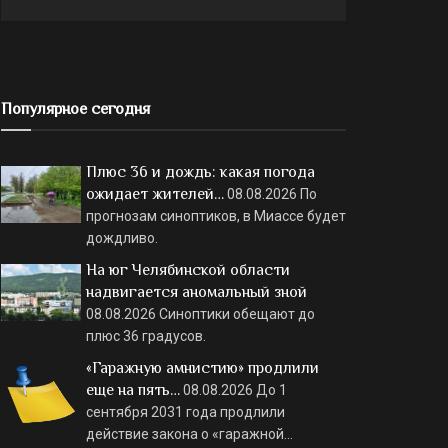
Популярное сегодня
Плюс 36 и дождь: какая погода
ожидает жителей…
08.08.2026
По
прогнозам синоптиков, в Миассе будет
дождливо.
На юг Челябинской области
надвигается аномальный зной
08.08.2026
Синоптики обещают до
плюс 36 градусов.
«Гаражную амнистию» продлили
еще на пять…
08.08.2026
До 1
сентября 2031 года продлили
действие закона о «гаражной…