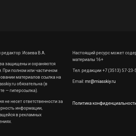
 редактор: Исаева В.А.
Настоящий ресурс может соде
материалы 16+
ва защищены и охраняются
. При полном или частичном
Тел. редакции +7 (3513) 57-23-
овании материалов ссылка на
Email:
mr@miasskiy.ru
sskiy.ru обязательна (в
те — гиперссылка).
я не несет ответственности за
Политика конфиденциальност
ерность информации,
ащейся в рекламных
ениях.