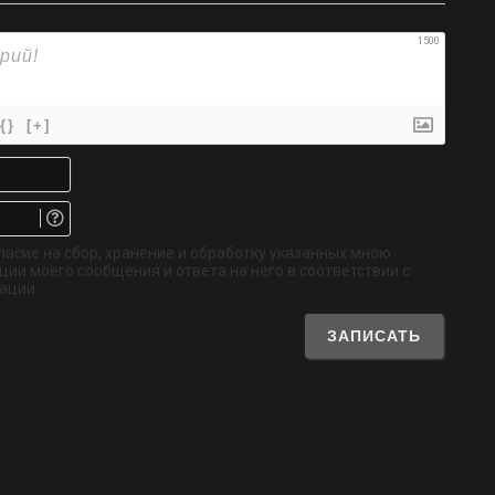
1500
{}
[+]
Имя*
Email.
Не
обязательно
ласие на сбор, хранение и обработку указанных мною
ии моего сообщения и ответа на него в соответствии с
ации.