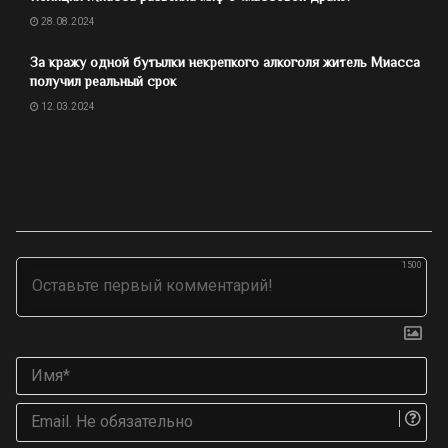
28.08.2024
За кражу одной бутылки некрепкого алкоголя житель Миасса
получил реальный срок
12.03.2024
1500
Им
Ema
Не
об