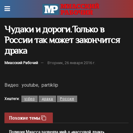
Чудаки и дороги.Только в
России так может закончится
драка
Миасский Рабочий
Вторник, 26 января 2016 г.
Видео: youtube, partiklip
Хештеги:
video
драка
Россия
Похожие темы
Полиция Миасса развеяла миф о «массовой драке»