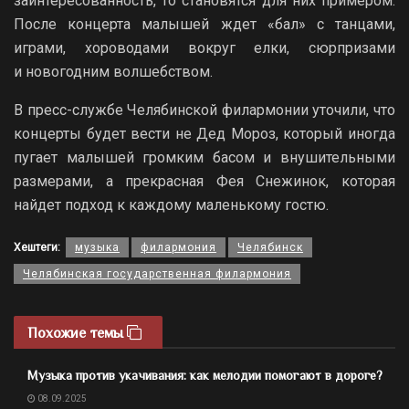
заинтересованность, то становятся для них примером.
После концерта малышей ждет «бал» с танцами,
играми, хороводами вокруг елки, сюрпризами
и новогодним волшебством.
В пресс-службе Челябинской филармонии уточили, что
концерты будет вести не Дед Мороз, который иногда
пугает малышей громким басом и внушительными
размерами, а прекрасная Фея Снежинок, которая
найдет подход к каждому маленькому гостю.
Хештеги:
музыка
филармония
Челябинск
Челябинская государственная филармония
Похожие темы
Музыка против укачивания: как мелодии помогают в дороге?
08.09.2025