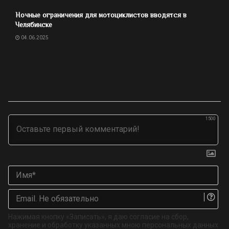
Ночные ограничения для мотоциклистов вводятся в
Челябинске
04.06.2025
1500
Им
Ema
Не
об
Нажимая кнопку «Записать», я даю согласие на сбор,
хранение и обработку указанных мною персональных данных