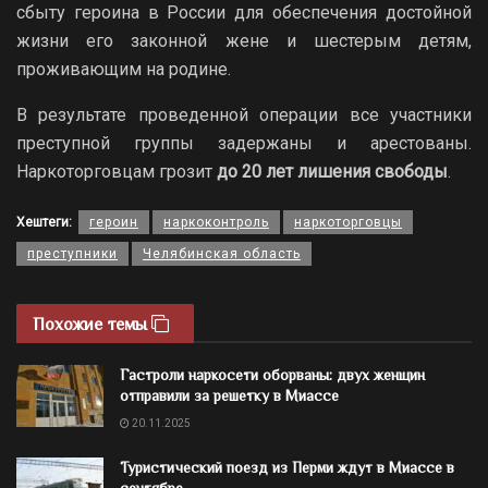
сбыту героина в России для обеспечения достойной
жизни его законной жене и шестерым детям,
проживающим на родине.
В результате проведенной операции все участники
преступной группы задержаны и арестованы.
Наркоторговцам грозит
до 20 лет лишения свободы
.
Хештеги:
героин
наркоконтроль
наркоторговцы
преступники
Челябинская область
Похожие темы
Гастроли наркосети оборваны: двух женщин
отправили за решетку в Миассе
20.11.2025
Туристический поезд из Перми ждут в Миассе в
сентябре