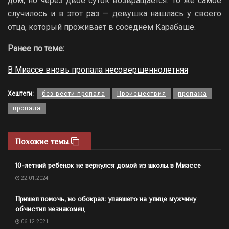
дом, но через двое суток возвращается. То же самое
случилось и в этот раз — девушка нашлась у своего
отца, который проживает в соседнем Карабаше.
Ранее по теме:
В Миассе вновь пропала несовершеннолетняя
Хештеги:
без вести пропала
Происшествия
пропажа
пропала
Похожие темы
10-летний ребенок не вернулся домой из школы в Миассе
22.01.2024
Пришел помочь, но обокрал: упавшего на улице мужчину
обчистил незнакомец
06.12.2021