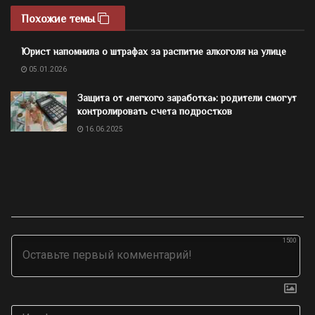
Похожие темы
Юрист напомнила о штрафах за распитие алкоголя на улице
05.01.2026
Защита от «легкого заработка»: родители смогут
контролировать счета подростков
16.06.2025
1500
Им