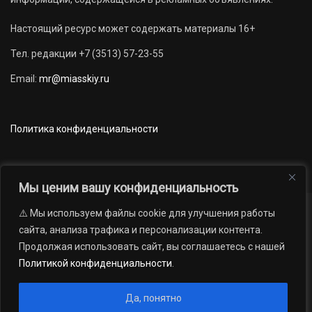
Настоящий ресурс может содержать материалы 16+
Тел. редакции +7 (3513) 57-23-55
Email:
mr@miasskiy.ru
Политика конфиденциальности
Мы ценим вашу конфиденциальность
⚠️ Мы используем файлы cookie для улучшения работы
Новости
Наши проекты
Официально
сайта, анализа трафика и персонализации контента.
АРХИВ
16+
Продолжая использовать сайт, вы соглашаетесь с нашей
© 2012 — 2026. Автономная некоммерческая организация «Редакция
Политикой конфиденциальности
.
газеты «Миасский рабочий»; Областное государственное учреждение
«Издательский дом «Губерния». Все права защищены.
Да, понятно
Производство сайта:
Андрей Петрович Попов
, 1988 — 2026