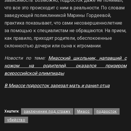
зависимость. Возможно, подросток даже не понимал,
что все это происходит с ним в реальности. По словам
заведующей поликлиникой Марины Гордеевой,
практика показывает, что сами несовершеннолетние
за помощью к специалистам не обращаются. На прием,
как правило, приходят родители, обеспокоенные
склонностью дочери или сына к игромании.
Новости по теме:
Миасский школьник, напавший с
ножом на родителей, оказался призером
всероссийской олимпиады
В Миассе подросток зарезал мать и ранил отца
Хештеги:
заключение под стражу
Миасс
подросток
убийство