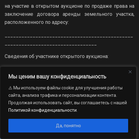
на участие в открытом аукционе по продаже права на
заключение договора аренды земельного участка,
расположенного по адресу:
______________________________________________
_________________________________
Сведения об участнике открытого аукциона:
1.1.
Мы ценим вашу конфиденциальность
__________________________________________
_________________________________
⚠️ Мы используем файлы cookie для улучшения работы
сайта, анализа трафика и персонализации контента.
1.2.
Продолжая использовать сайт, вы соглашаетесь с нашей
__________________________________________
Политикой конфиденциальности
.
_________________________________
5.Ответственность Сторон за нарушение
Да, понятно
обязательств по Договору, вызванных действием
обстоятельств непреодолимой силы, регулируется