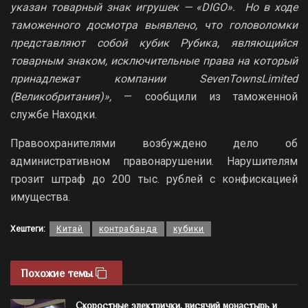
указан товарный знак игрушек — «DIGO». Но в ходе
таможенного досмотра выявлено, что головоломки
представляют собой кубик Рубика, являющийся
товарным знаком, исключительные права на который
принадлежат компании SevenTownsLimited
(Великобритания)»,
— сообщили из таможенной
службе Находки.
Правоохранителями возбуждено дело об
административном правонарушении. Нарушителям
грозит штраф до 200 тыс. рублей с конфискацией
имущества.
Хештеги:
Китай
контрабанда
кубики
Похожие темы
Скоростные электрички, висячий монастырь и