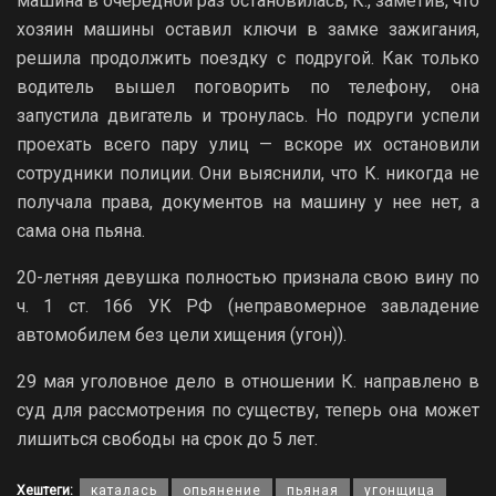
машина в очередной раз остановилась, К., заметив, что
хозяин машины оставил ключи в замке зажигания,
решила продолжить поездку с подругой. Как только
водитель вышел поговорить по телефону, она
запустила двигатель и тронулась. Но подруги успели
проехать всего пару улиц — вскоре их остановили
сотрудники полиции. Они выяснили, что К. никогда не
получала права, документов на машину у нее нет, а
сама она пьяна.
20-летняя девушка полностью признала свою вину по
ч. 1 ст. 166 УК РФ (неправомерное завладение
автомобилем без цели хищения (угон)).
29 мая уголовное дело в отношении К. направлено в
суд для рассмотрения по существу, теперь она может
лишиться свободы на срок до 5 лет.
Хештеги:
каталась
опьянение
пьяная
угонщица