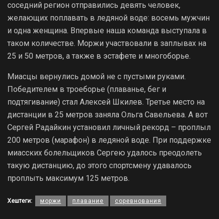
соседний регион отправились девять человек,
желающих поплавать в ледяной воде: восемь мужчин
и одна женщина. Впервые наша команда выступала в
таком количестве. Моржи участвовали в заплывах на
25 и 50 метров, а также в эстафете и многоборье.
Миасцы вернулись домой не с пустыми руками.
Победителем в троеборье (плаванье, бег и
подтягивание) стал Алексей Шкилев. Третье место на
дистанции в 25 метров заняла Ольга Савельева. А вот
Сергей Радайкин установил личный рекорд – проплыл
200 метров (марафон) в ледяной воде. При поддержке
миасских болельщиков Сергею удалось преодолеть
такую дистанцию, до этого спортсмену удавалось
проплыть максимум 125 метров.
Хештеги:
моржи
плавание
соревнования