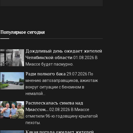
Популярное сегодня
Дождливый день ожидает жителей
Челябинской области
01.08.2026
В
Миассе будет пасмурно.
Ради полного бака
29.07.2026
По
мнению автозаправщиков, ажиотаж
вокруг ситуации с бензином в
немалой…
Расплескалась синева над
Миассом…
02.08.2026
В Миассе
отметили 96-ю годовщину крылатой
пехоты.
Какая погода ожидает жителей