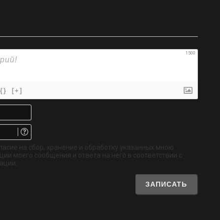
1500
{}
[+]
Имя*
Email.
Не
обязательно
ласие на сбор, хранение и обработку указанных мною
ии моего сообщения и ответа на него в соответствии с
ации.