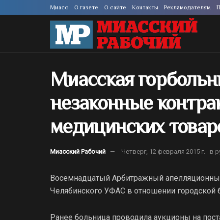
Миасс
О газете
О сайте
Контакты
Рекламодателям
П
Миасская горбольн
незаконные контра
медицинских товар
Миасский Рабочий
Четверг, 12 февраля 2015 г.
в р
Восемнадцатый Арбитражный апелляционный 
Челябинского УФАС в отношении городской 
Ранее больница проводила аукционы на пост