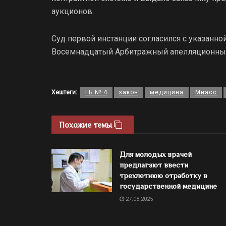
аукционов.
Суд первой инстанции согласился с указанно
Восемнадцатый Арбитражный апелляционный
Хештеги:
ГБ № 4
закон
медицина
Миасс
Похожие темы
Для молодых врачей
предлагают ввести
трехлетнюю отработку в
государственной медицине
27.08.2025