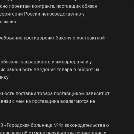
сно проектам контракта, поставщик обязан
территории России непосредственно у
огласия.
ребование противоречит Закону о контрактной
 обязаны запрашивать у импортера или у
е законность введения товара в оборот на
чику.
жность поставки товара поставщиком зависит от
связи с чем на поставщика возлагаются не
 «Городская больница №4» законодательства о
едписание об отмене результатов проведенных