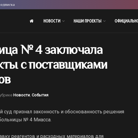
одписка
НОВОСТИ
НАШИ ПРОЕКТЫ
ОФИЦИАЛЬН
ица № 4 заключала
кты с поставщиками
ов
убрике
Новости
,
События
суд признал законность и обоснованность решения
больницы № 4 Миасса.
авку реагентов и расходных материалов для