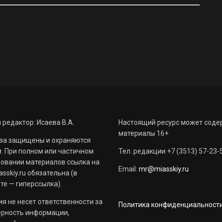
 редактор: Исаева В.А.
Настоящий ресурс может соде
материалы 16+
ва защищены и охраняются
. При полном или частичном
Тел. редакции +7 (3513) 57-23-
овании материалов ссылка на
Email:
mr@miasskiy.ru
sskiy.ru обязательна (в
те — гиперссылка).
я не несет ответственности за
Политика конфиденциальност
ерность информации,