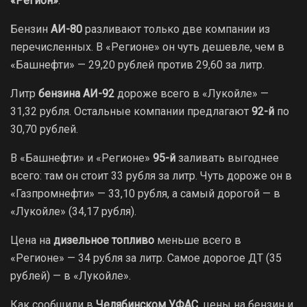
«Регион»
.
Бензин
АИ-80
разливают только две компании из
перечисленных. В «Регионе» он чуть дешевле, чем в
«Башнефти» — 29,20 рублей против 29,60 за литр.
Литр
бензина АИ-92
дороже всего в «Лукойле» —
31,32 рубля. Остальные компании предлагают
92-й
по
30,70 рублей.
В «Башнефти» и «Регионе»
95-й
заливать выгоднее
всего: там он стоит 33 рубля за литр. Чуть дороже он в
«Газпромнефти» — 33,10 рубля, а самый дорогой — в
«Лукойле» (34,17 рубля).
Цена на
дизельное топливо
меньше всего в
«Регионе» — 34 рубля за литр. Самое дорогое ДТ (35
рублей) — в «Лукойле».
Как сообщили в
Челябинском УФАС
, цены на бензин и