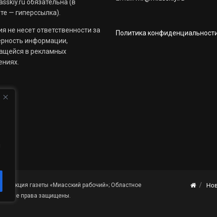
sskiy.ru обязательна (в
те — гиперссылка).
я не несет ответственности за
Политика конфиденциальност
ерность информации,
ащейся в рекламных
ениях.
й
«Редакция газеты «Миасский рабочий»; Областное
Но
я». Все права защищены.