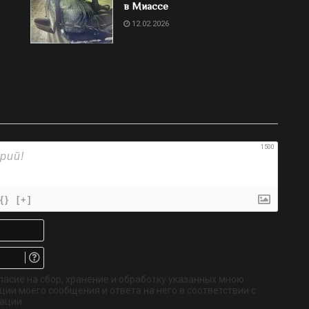
в Миассе
12.02.2026
1500
{}
[+]
Имя*
Email.
Не
обязательно
ласие на сбор, хранение и обработку указанных мною
ии моего сообщения и ответа на него в соответствии с
ации.