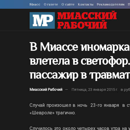
Миасс
О газете
О сайте
Контакты
Рекламодателям
П
В Миассе иномарка
влетела в светофор.
пассажир в травма
Миасский Рабочий
Пятница, 23 января 2015 г.
в ру
Случай произошел в ночь 23-го января в ст
«Шевроле» трагично.
Случилось это около четырех часов утра на 