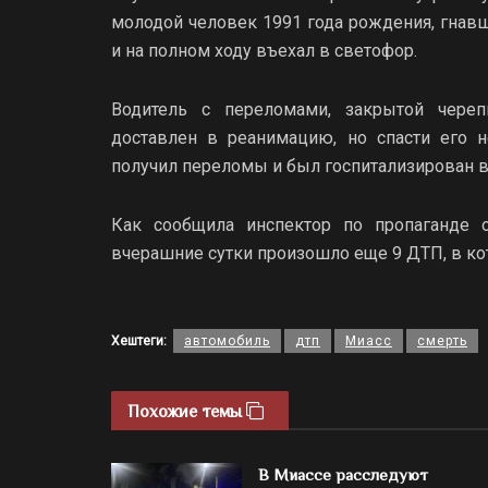
молодой человек 1991 года рождения, гнавш
и на полном ходу въехал в светофор.
Водитель с переломами, закрытой чере
доставлен в реанимацию, но спасти его н
получил переломы и был госпитализирован в
Как сообщила инспектор по пропаганде 
вчерашние сутки произошло еще 9 ДТП, в ко
Хештеги:
автомобиль
дтп
Миасс
смерть
Похожие темы
В Миассе расследуют