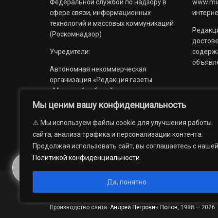
Федеральной службой по надзору в
www.mia
сфере связи, информационных
интерне
технологий и массовых коммуникаций
Редакци
(Роскомнадзор)
достов
Учредители:
содерж
объявл
Автономная некоммерческая
организация «Редакция газеты
«Миасский рабочий»;
Мы ценим вашу конфиденциальность
Областное государственное
учреждение «Издательский дом
⚠️ Мы используем файлы cookie для улучшения работы
«Губерния».
сайта, анализа трафика и персонализации контента.
Продолжая использовать сайт, вы соглашаетесь с наше
Политикой конфиденциальности
.
Да, понятно
© 2012 — 2026. Автономная некоммерческая организация 
государственное учреждение «Издательский дом «Губерни
Производство сайта:
Андрей Петрович Попов
, 1988 — 2026