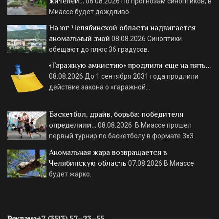
жителей…
08.08.2026
По прогнозам синоптиков, в
Миассе будет дождливо.
На юг Челябинской области надвигается
аномальный зной
08.08.2026
Синоптики
обещают до плюс 36 градусов.
«Гаражную амнистию» продлили еще на пять…
08.08.2026
До 1 сентября 2031 года продлили
действие закона о «гаражной…
Баскетбол, драйв, борьба: победителя
определили…
08.08.2026
В Миассе прошел
первый турнир по баскетболу в формате 3х3.
Аномальная жара возвращается в
Челябинскую область
07.08.2026
В Миассе
будет жарко.
Реклама
+7 (3513) 57–23–55