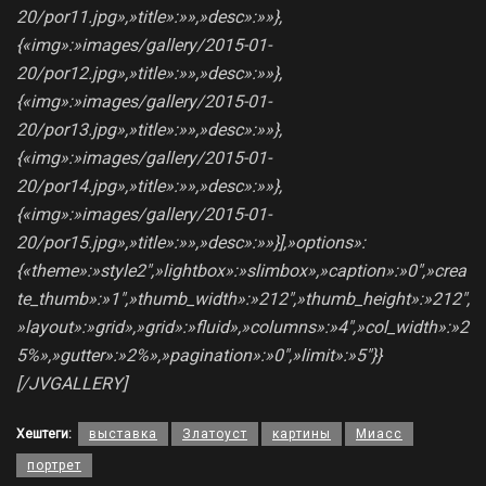
20/por11.jpg»,»title»:»»,»desc»:»»},
{«img»:»images/gallery/2015-01-
20/por12.jpg»,»title»:»»,»desc»:»»},
{«img»:»images/gallery/2015-01-
20/por13.jpg»,»title»:»»,»desc»:»»},
{«img»:»images/gallery/2015-01-
20/por14.jpg»,»title»:»»,»desc»:»»},
{«img»:»images/gallery/2015-01-
20/por15.jpg»,»title»:»»,»desc»:»»}],»options»:
{«theme»:»style2″,»lightbox»:»slimbox»,»caption»:»0″,»crea
te_thumb»:»1″,»thumb_width»:»212″,»thumb_height»:»212″,
»layout»:»grid»,»grid»:»fluid»,»columns»:»4″,»col_width»:»2
5%»,»gutter»:»2%»,»pagination»:»0″,»limit»:»5″}}
[/JVGALLERY]
Хештеги:
выставка
Златоуст
картины
Миасс
портрет