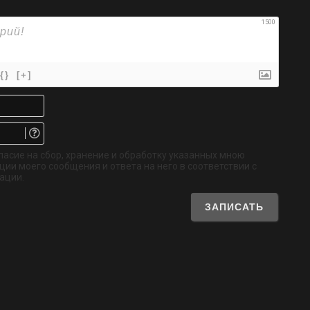
1500
{}
[+]
Имя*
Email.
Не
обязательно
ласие на сбор, хранение и обработку указанных мною
ии моего сообщения и ответа на него в соответствии с
ации.