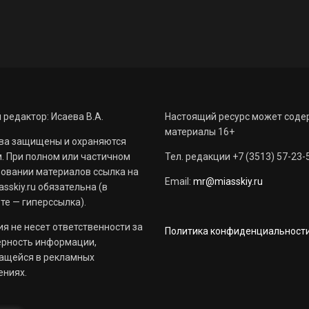
 редактор: Исаева В.А.
Настоящий ресурс может соде
материалы 16+
ва защищены и охраняются
. При полном или частичном
Тел. редакции +7 (3513) 57-23-
овании материалов ссылка на
Email:
mr@miasskiy.ru
sskiy.ru обязательна (в
те — гиперссылка).
я не несет ответственности за
Политика конфиденциальност
ерность информации,
ащейся в рекламных
ениях.