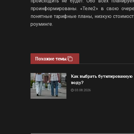
происходить не будет. Обо всех планиру
проинформированы. «Теле2» в свою очере
понятные тарифные планы, низкую стоимос
роуминге.
Похожие темы
Как выбрать бутилированную
воду?
03.08.2026