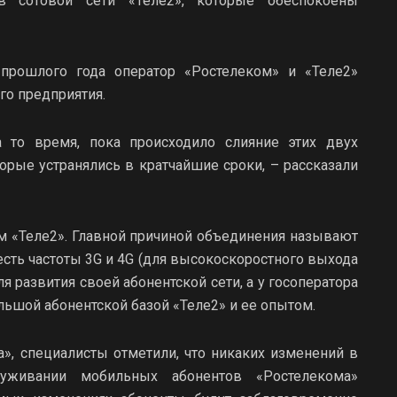
в сотовой сети «Теле2», которые обеспокоены
прошлого года оператор «Ростелеком» и «Теле2»
го предприятия.
 то время, пока происходило слияние этих двух
торые устранялись в кратчайшие сроки, – рассказали
ом «Теле2». Главной причиной объединения называют
сть частоты 3G и 4G (для высокоскоростного выхода
я развития своей абонентской сети, а у госоператора
ьшой абонентской базой «Теле2» и ее опытом.
ма», специалисты отметили, что никаких изменений в
луживании мобильных абонентов «Ростелекома»