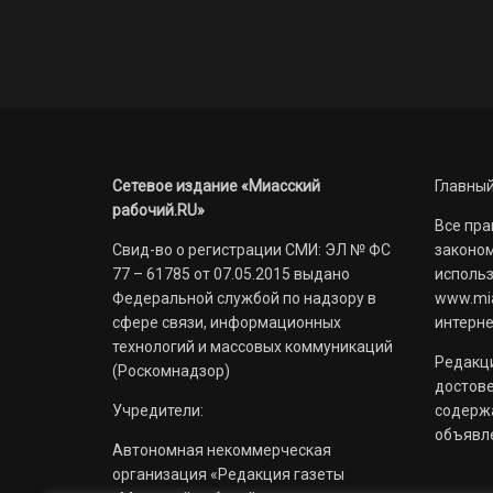
Сетевое издание «Миасский
Главный
рабочий.RU»
Все пра
Свид-во о регистрации СМИ: ЭЛ № ФС
законом
77 – 61785 от 07.05.2015 выдано
использ
Федеральной службой по надзору в
www.mia
сфере связи, информационных
интерне
технологий и массовых коммуникаций
Редакци
(Роскомнадзор)
достов
Учредители:
содерж
объявл
Автономная некоммерческая
организация «Редакция газеты