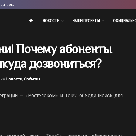
одписка
НОВОСТИ
НАШИ ПРОЕКТЫ
ОФИЦИАЛЬН
они! Почему абоненты
никуда дозвониться?
ике
Новости
,
События
теграции — «Ростелеком» и Tele2 объединились для