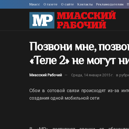
Миасс
О газете
О сайте
Контакты
Рекламодателям
П
Позвони мне, позв
«Теле 2» не могут 
Миасский Рабочий
Среда, 14 января 2015 г.
в рубр
Сбои в сотовой связи происходят из-за ин
создания одной мобильной сети