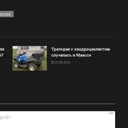
атели
ля
Трагедия с квадроциклистом
а?
случилась в Миассе
25.08.2025
1500