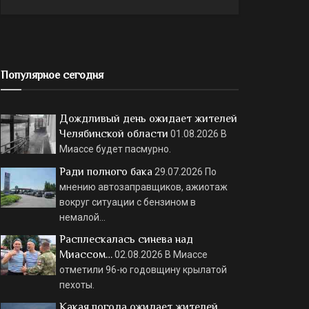
Популярное сегодня
Дождливый день ожидает жителей
Челябинской области
01.08.2026
В
Миассе будет пасмурно.
Ради полного бака
29.07.2026
По
мнению автозаправщиков, ажиотаж
вокруг ситуации с бензином в
немалой…
Расплескалась синева над
Миассом…
02.08.2026
В Миассе
отметили 96-ю годовщину крылатой
пехоты.
Какая погода ожидает жителей