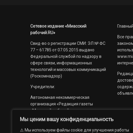
Сетевое издание «Миасский
Главный
рабочий.RU»
Все пра
Свид-во о регистрации СМИ: ЭЛ № ФС
законом
77 – 61785 от 07.05.2015 выдано
использ
Федеральной службой по надзору в
www.mia
сфере связи, информационных
интерне
технологий и массовых коммуникаций
Редакци
(Роскомнадзор)
достов
Учредители:
содерж
объявл
Автономная некоммерческая
организация «Редакция газеты
«Миасский рабочий»;
Мы ценим вашу конфиденциальность
Областное государственное
учреждение «Издательский дом
⚠️ Мы используем файлы cookie для улучшения работы