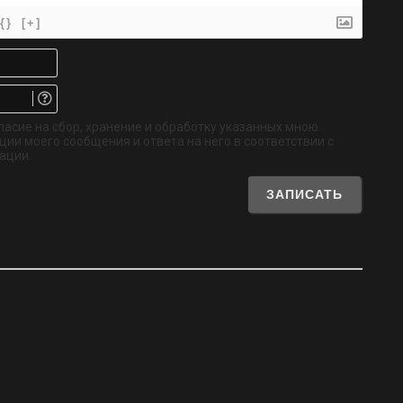
{}
[+]
Имя*
Email.
Не
обязательно
ласие на сбор, хранение и обработку указанных мною
ии моего сообщения и ответа на него в соответствии с
ации.