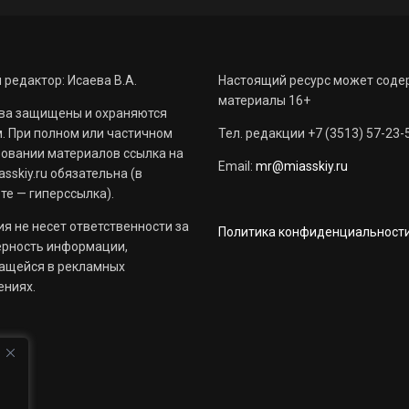
 редактор: Исаева В.А.
Настоящий ресурс может соде
материалы 16+
ва защищены и охраняются
. При полном или частичном
Тел. редакции +7 (3513) 57-23-
овании материалов ссылка на
Email:
mr@miasskiy.ru
sskiy.ru обязательна (в
те — гиперссылка).
я не несет ответственности за
Политика конфиденциальност
ерность информации,
ащейся в рекламных
ениях.