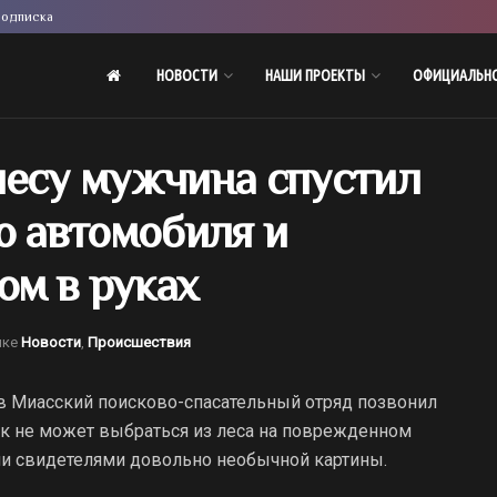
одписка
НОВОСТИ
НАШИ ПРОЕКТЫ
ОФИЦИАЛЬН
лесу мужчина спустил
о автомобиля и
ом в руках
ике
Новости
,
Происшествия
а в Миасский поисково-спасательный отряд позвонил
ток не может выбраться из леса на поврежденном
али свидетелями довольно необычной картины.