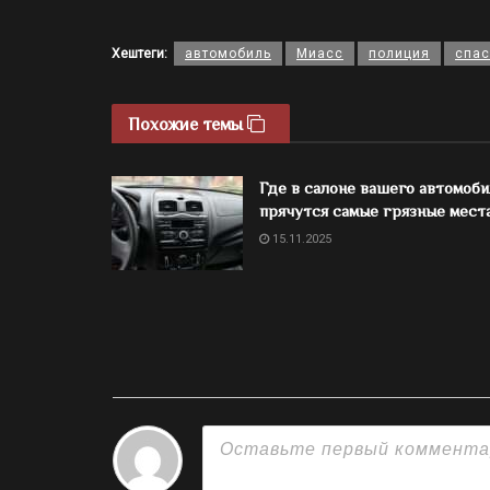
Хештеги:
автомобиль
Миасс
полиция
спас
Похожие темы
Где в салоне вашего автомоби
прячутся самые грязные мест
15.11.2025