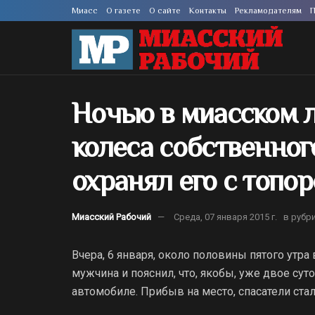
Миасс
О газете
О сайте
Контакты
Рекламодателям
П
Ночью в миасском 
колеса собственног
охранял его с топор
Миасский Рабочий
Среда, 07 января 2015 г.
в рубр
Вчера, 6 января, около половины пятого утр
мужчина и пояснил, что, якобы, уже двое су
автомобиле. Прибыв на место, спасатели ст