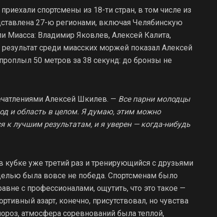
приехали спортсмены из 18-ти стран, в том числе из
дставлена 27-ю регионами, включая Челябинскую
и Миасса: Владимир Яковлев, Алексей Калита,
 результат среди миасских моржей показал Алексей
 проплыл 50 метров за 38 секунд: до бронзы не
ечатлениями Алексей Шкилев. —
Все парни молодцы
од и область в целом. Я думаю, этим можно
я к лучшим результатам, и я уверен — когда-нибудь
в кубке уже третий раз и тренирующийся с друзьями
 целью была вовсе не победа. Спортсменам было
авне с профессионалами, ощутить, что это такое —
ртивный азарт, конечно, присутствовал, но чувства
мороз, атмосфера соревнований была теплой,