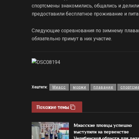
спортсмены знакомились, общались и делили
предоставили бесплатное проживание и пита
Следующие соревнования по зимнему плаван
обязательно примут в них участие.
Хештеги:
Миасс
моржи
плавание
спортсм
Похожие темы
Миасские пловцы успешно
выступили на первенстве
Челябинской области для дет