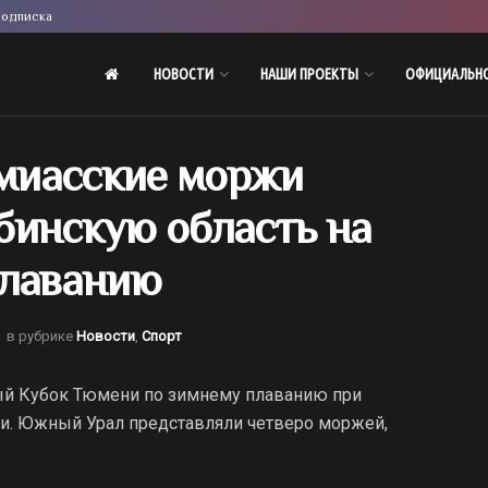
одписка
НОВОСТИ
НАШИ ПРОЕКТЫ
ОФИЦИАЛЬН
 миасские моржи
бинскую область на
плаванию
в рубрике
Новости
,
Спорт
тый Кубок Тюмени по зимнему плаванию при
и. Южный Урал представляли четверо моржей,