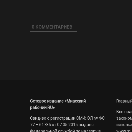
0
КОММЕНТАРИЕВ
Сетевое издание «Миасский
Главный
рабочий.RU»
Все пра
Свид-во о регистрации СМИ: ЭЛ № ФС
законом
77 – 61785 от 07.05.2015 выдано
использ
Федеральной службой по надзору в
www.mia