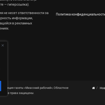
те — гиперссылка).
я не несет ответственности за
Политика конфиденциальност
ерность информации,
ащейся в рекламных
ениях.
й
«Редакция газеты «Миасский рабочий»; Областное
Но
я». Все права защищены.