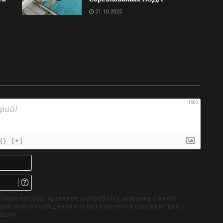
21.10.2025
1500
{}
[+]
Имя*
Email.
Не
обязательно
ласие на сбор, хранение и обработку указанных мною
ии моего сообщения и ответа на него в соответствии с
ации.