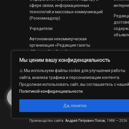
сфере связи, информационных
интерне
технологий и массовых коммуникаций
Редакци
(Роскомнадзор)
достов
Учредители:
содерж
объявл
Автономная некоммерческая
организация «Редакция газеты
«Миасский рабочий»;
Мы ценим вашу конфиденциальность
Областное государственное
учреждение «Издательский дом
⚠️ Мы используем файлы cookie для улучшения работы
«Губерния».
сайта, анализа трафика и персонализации контента.
Продолжая использовать сайт, вы соглашаетесь с наше
Политикой конфиденциальности
.
Да, понятно
© 2012 — 2026. Автономная некоммерческая организация 
государственное учреждение «Издательский дом «Губерни
Производство сайта:
Андрей Петрович Попов
, 1988 — 2026