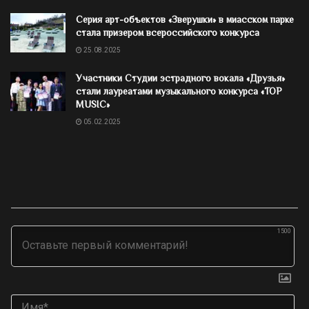
Серия арт-объектов «Зверушки» в миасском парке
стала призером всероссийского конкурса
25.08.2025
Участники Студии эстрадного вокала «Друзья»
стали лауреатами музыкального конкурса «TOP
MUSIC»
05.02.2025
1500
Им