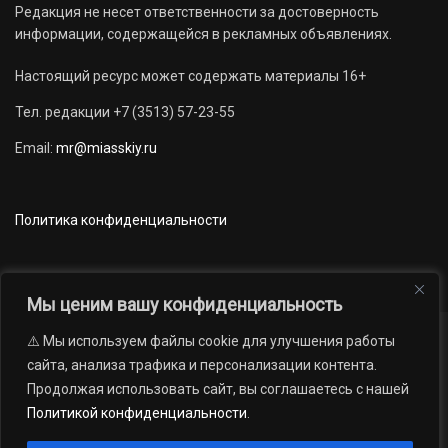
Редакция не несет ответственности за достоверность
информации, содержащейся в рекламных объявлениях.
Настоящий ресурс может содержать материалы 16+
Тел. редакции +7 (3513) 57-23-55
Email:
mr@miasskiy.ru
Политика конфиденциальности
Мы ценим вашу конфиденциальность
⚠️ Мы используем файлы cookie для улучшения работы
Новости
Наши проекты
Официально
сайта, анализа трафика и персонализации контента.
АРХИВ
16+
Продолжая использовать сайт, вы соглашаетесь с нашей
© 2012 — 2026. Автономная некоммерческая организация «Редакция
Политикой конфиденциальности
.
газеты «Миасский рабочий»; Областное государственное учреждение
«Издательский дом «Губерния». Все права защищены.