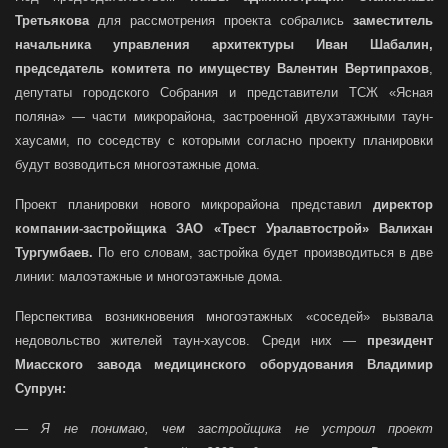
Третьякова
для рассмотрения проекта собрались
заместитель
начальника управления архитектуры Иван Шабалин,
председатель комитета по имуществу Валентин Вертипрахов
,
депутаты городского Собрания и представители ТСЖ «Ясная
поляна» — части микрорайона, застроенной двухэтажными таун-
хаусами, по соседству с которыми согласно проекту планировки
будут возводиться многоэтажные дома.
Проект планировки нового микрорайона представил
директор
компании-застройщика ЗАО «Трест Уралавтострой» Валихан
Тургумбаев.
По его словам, застройка будет производиться в две
линии: малоэтажные и многоэтажные дома.
Перспектива возникновения многоэтажных «соседей» вызвала
недовольство жителей таун-хаусов. Среди них —
президент
Миасского завода медицинского оборудования Владимир
Супрун:
—
Я не понимаю, чем застройщика не устроил проект