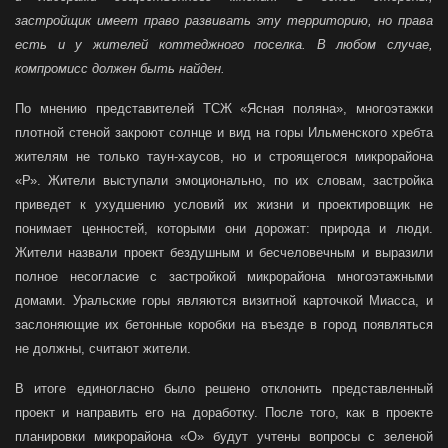
застройщик имеет право развивать эту территорию, но права
есть и у жителей коттеджного поселка. В любом случае,
компромисс должен быть найден.
По мнению представителей ТСЖ «Ясная поляна», многоэтажки
плотной стеной закроют солнце и вид на горы Ильменского хребта
жителям не только таун-хаусов, но и строящегося микрорайона
«Р». Жители выступали эмоционально, по их словам, застройка
приведет к ухудшению условий их жизни и проектировщик не
понимает ценностей, которыми они дорожат: природа и люди.
Жители назвали проект бездушным и бесчеловечным и выразили
полное несогласие с застройкой микрорайона многоэтажными
домами. Уральские горы являются визитной карточкой Миасса, и
заслоняющие их бетонные коробки на въезде в город появляться
не должны, считают жители.
В итоге единогласно было решено отклонить представленный
проект и направить его на доработку. После того, как в проекте
планировки микрорайона «О» будут учтены вопросы с зеленой