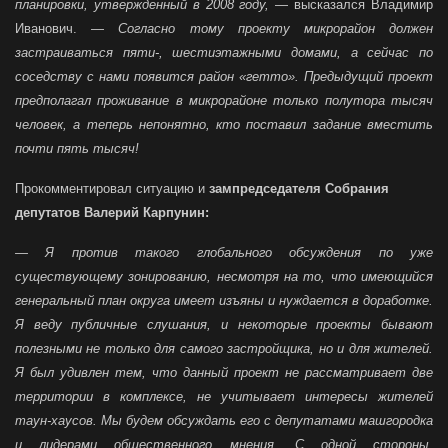
планировки, утвержденный в 2008 году,
— высказался Владимир
Иванович. —
Согласно тому проекту микрорайон должен
застраиваться пяти-, шестиэтажными домами, а сейчас по
соседству с нами появится район «гетто». Предыдущий проект
предполагал проживание в микрорайоне только полутора тысяч
человек, а теперь непонятно, кто поставил задание вместить
почти пять тысяч!
Прокомментировал ситуацию и
зампредседателя Собрания
депутатов Валерий Карпунин:
— Я против такого глобального обсуждения по уже
существующему зонированию, несмотря на то, что имеющийся
генеральный план округа имеет изъяны и нуждается в доработке.
Я веду публичные слушания, и некоторые проекты бывают
полезными не только для самого застройщика, но и для жителей.
Я был удивлен тем, что данный проект не рассматривает две
территории в комплексе, не учитывает интересы жителей
таун-хаусов. Мы будем обсуждать его с депутатами машгородка
и лидерами общественного мнения. С одной стороны,