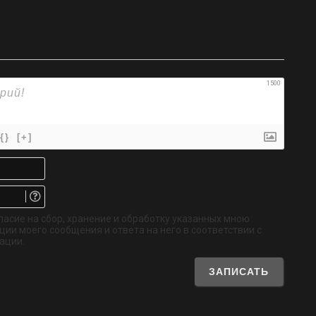
1500
{}
[+]
Имя*
Email.
Не
обязательно
ласие на сбор, хранение и обработку указанных мною
ии моего сообщения и ответа на него в соответствии с
ации.