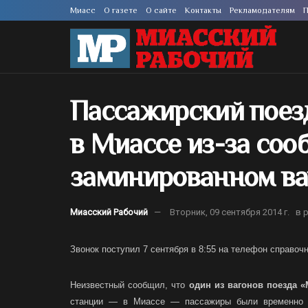
Миасс
О газете
О сайте
Контакты
Рекламодателям
П
Пассажирский поез
в Миассе из-за соо
заминированном ва
Миасский Рабочий
Вторник, 09 сентября 2014 г.
в 
Звонок поступил 7 сентября в 8:55 на телефон справоч
Неизвестный сообщил, что
один из вагонов поезда 
станции — в Миассе — пассажиры были временно э