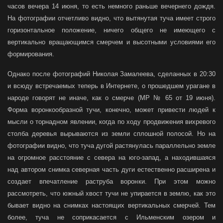
часов вечера 14 июня, то есть немного раньше вечернего дождя.
На фотографии отчетливо видно, что вытянутая туча имеет строго
горизонтальное положение, ничего общего не имеющего с
вертикально вращающимся смерчем и высотными условиями его
формирования.
Однако после фотографий Николая Замалеева, сделанных в 20:30
и всюду встречаемых теперь в Интернете, о прошедшем урагане в
народе говорят не иначе, как о смерче (МР № 65 от 19 июня).
Форма воронкообразной тучи, конечно, может привести людей к
мысли о торнадном явлении, когда по ходу продвижения вихревого
столба деревья вырываются из земли сплошной полосой. Но на
фотографии видно, что туча дугой растянулась параллельно земле
на огромное расстояние с севера на юго-запад, а находившаяся
над автором снимка северная часть дуги естественно расширена и
создает впечатление раструба воронки. При этом можно
рассмотреть, что южный хвост тучи не упирается в землю, как это
бывает видно на снимках настоящих вертикальных смерчей. Тем
более, туча не соприкасается с Ильменским озером и