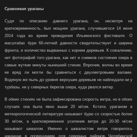
Сравнивая ураганы
Судя по описанию давнего урагана, он, несмотря на
кратковременность, был мощнее урагана, случившегося 14 июня
2014 года во время проведения Ильменского фестиваля. О
масштабах бури 66-летней давности свидетельствует и ширина
фронта, и количество вырванных с корнем деревьев. К сожалению,
нет фотографий того урагана, как нет и снимков состояния озера в
самые жуткие минуты нынешней стихии. Впрочем, волны во время
ее вряд ли могли бы сравниться с двухметровыми валами.
Водяную же пыль до уровня верхушек деревьев не наблюдали ни у
турбазы, ни у северных берегов озера, куда рвался ветер.
В обеих стихиях не была зафиксирована скорость ветра, но в обоих
случаях она была явно выше 20 м/сек. Кстати, ураганом в
метеорологической литературе называют бурю со скоростью более
30 м/сек, а кратковременное усиление ветра до 20-30 м/сек
называют шквалом. Именно о шквалистом ветре говорилось
накануне в оповещениях для северных районов Челябинской