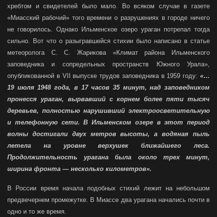
хребтом и свидетелей было мало. Во всяком случае в газете
«Миасский рабочий» того времени о разрушениях в городе ничего
не говорилось. Однако Ильменское озеро ураган потрепал тогда
сильно. Вот что о разыгравшейся стихии было написано в статье
метеоролога С. С. Жарикова «Климат района Ильменского
заповедника и сопредельных пространств Южного Урала»,
опубликованной в VII выпуске трудов заповедника в 1959 году:
«…
19 июля 1948 года, в 17 часов 35 минут, над заповедником
пронесся ураган, вырвавший с корнем более пяти тысяч
деревьев, полностью нарушивший электроосветительную
и телефонную сети. В Ильменском озере в этот период
волны достигали двух метров высоты, а водяная пыль
летела на уровне верхушек ближайшего леса.
Продолжительность урагана была около трех минут,
ширина фронта — несколько километров».
В России время начала подобных стихий лежит на небольшом
предвечернем промежутке. В Миассе два урагана начались почти в
одно и то же время.