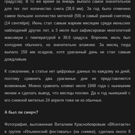
градусов). В то же время за январь выпало самое значительное
для тех лет количество снега (38,8 мм). За год было отмечено
самое большое количество метелей (59) и самый ранний снегопад
(14 сентября). Июнь стал самым жарким месяцем среди июньских
наблюдений других лет, а 3 июля был зафиксирован многолетний
максимум с температурой в 39,6 градуса. Впрочем, июль был
холоднее обычного, но значительно влажнее. За месяц тогда
выпало 159 мм осадков, хотя ураганный день не стал самым
дождливым.
К сожалению, в статье нет цифровых данных по каждому из дней,
поэтому сравнить два ураганных дня не представляется
возможным. Можно сравнить климат июля 1948 года с нынешним
июнем и сделать вывод, что месяцы похожи. Да и год нынешний с
его снежной метелью 24 апреля тоже не из обычных.
А был ли смерч?
Фотография, выложенная Виталием Краснобояровым «ВКонтакте»
в группе «Ильменский фестиваль» (на снимке), сделана около 8